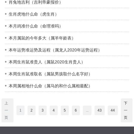
肖兔地吉利（吉利帝豪报价）
生肖虎地什么命（虎生肖）
本月鸡准什么命（命理准吗）
本月属鼠的今年多大（属羊年龄表）
本年运势准运势及运程（属龙人2020年运势运程）
本周生肖鼠准贵人（属鼠2020生肖贵人）
本周生肖鼠准取名（属鼠男孩取什么名字好）
本周属相地什么命（属马的和什么属相最配）
上
下
一
1
2
3
4
5
6
...
43
44
一
页
页