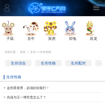
子鼠
丑牛
寅虎
卯兔
辰龙
当前位置：
首页
>
生肖
>>
生肖性格
生肖综合
生肖性格
生肖配对
生
生肖性格
这些星座男，必须好好敲打！
肖战与王一博究竟怎么了？