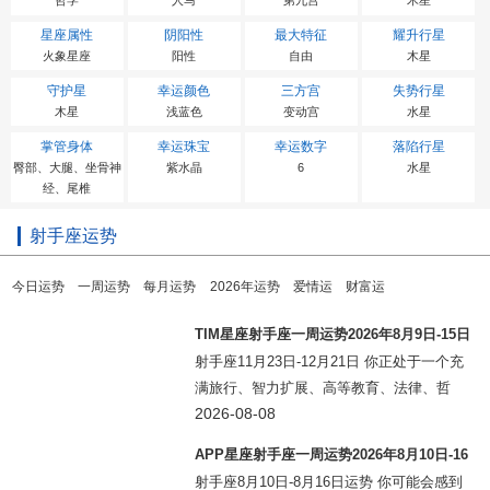
哲学
人马
第九宫
木星
星座属性
阴阳性
最大特征
耀升行星
火象星座
阳性
自由
木星
守护星
幸运颜色
三方宫
失势行星
木星
浅蓝色
变动宫
水星
掌管身体
幸运珠宝
幸运数字
落陷行星
臀部、大腿、坐骨神
紫水晶
6
水星
经、尾椎
射手座运势
今日运势
一周运势
每月运势
2026年运势
爱情运
财富运
TIM星座射手座一周运势2026年8月9日-15日
射手座11月23日-12月21日 你正处于一个充
满旅行、智力扩展、高等教育、法律、哲
学、出版和温柔爱意的月份的中点，射手。
2026-08-08
如果你单身，一段新的恋情/友谊可能比表面
APP星座射手座一周运势2026年8月10日-16
看起来更重要。这些领域中的任
日
射手座8月10日-8月16日运势 你可能会感到