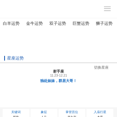
白羊运势
金牛运势
双子运势
巨蟹运势
狮子运势
星座运势
切换星座
射手座
11.23-12.21
独处妹妹，群居大哥！
关键词
象征
掌管宫位
入庙行星