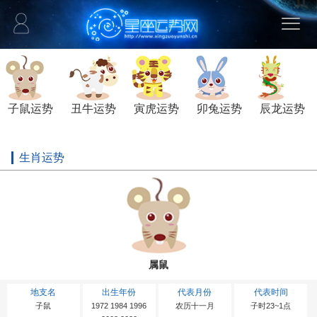
子鼠运势
丑牛运势
寅虎运势
卯兔运势
辰龙运势
生肖运势
属鼠
地支名
出生年份
代表月份
代表时间
子鼠
1972 1984 1996
农历十一月
子时23~1点