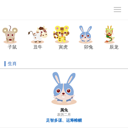
子鼠
丑牛
寅虎
卯兔
辰龙
生肖
属兔
农历二月
足智多谋、运筹帷幄