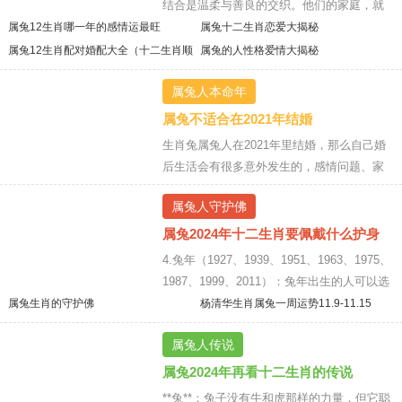
结合是温柔与善良的交织。他们的家庭，就
像春日里的花园，充满了爱与和谐，每一朵
属兔12生肖哪一年的感情运最旺
属兔十二生肖恋爱大揭秘
花都在为这份美好的爱情绽放。
【详情】
属兔12生肖配对婚配大全（十二生肖顺
属兔的人性格爱情大揭秘
序配对）
属兔人本命年
属兔不适合在2021年结婚
生肖兔属兔人在2021年里结婚，那么自己婚
后生活会有很多意外发生的，感情问题、家
庭问题、经济问题都会一起出现的，这样的
属兔人守护佛
婚姻生活自然不是属兔人想要的。而属兔人
得到了这样的婚姻之后也会对自己的生活失
属兔2024年十二生肖要佩戴什么护身
物？抓紧来看
去希望
【详情】
4.兔年（1927、1939、1951、1963、1975、
1987、1999、2011）：兔年出生的人可以选
择佩戴象征平和和幸福的宝石，如月亮石或
属兔生肖的守护佛
杨清华生肖属兔一周运势11.9-11.15
玉石。
【详情】
属兔人传说
属兔2024年再看十二生肖的传说
**兔**：兔子没有牛和虎那样的力量，但它聪