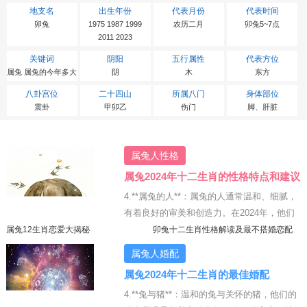
地支名
出生年份
代表月份
代表时间
卯兔
1975 1987 1999
农历二月
卯兔5~7点
2011 2023
关键词
阴阳
五行属性
代表方位
属兔 属兔的今年多大
阴
木
东方
八卦宫位
二十四山
所属八门
身体部位
震卦
甲卯乙
伤门
脚、肝脏
属兔人性格
属兔2024年十二生肖的性格特点和建议
4.**属兔的人**：属兔的人通常温和、细腻，
有着良好的审美和创造力。在2024年，他们
可以在艺术或创意领域发挥自己的特长。同
属兔12生肖恋爱大揭秘
卯兔十二生肖性格解读及最不搭婚恋配
对
时，属兔的人也应该学会坚持自己的立场，
属兔人婚配
避免在压力下轻易妥协。
【详情】
属兔2024年十二生肖的最佳婚配
4.**兔与猪**：温和的兔与关怀的猪，他们的