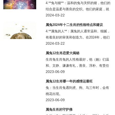
4.**兔与猪**：温和的兔与关怀的猪，他们的
结合是温柔与善良的交织。他们的家庭，就
像春日里的花园，充满了爱与和谐，每一朵
2024-03-22
花都在为这份美好的爱情绽放。
属兔2024年十二生肖的性格特点和建议
4.**属兔的人**：属兔的人通常温和、细腻，
有着良好的审美和创造力。在2024年，他们
可以在艺术或创意领域发挥自己的特长。同
2024-03-22
时，属兔的人也应该学会坚持自己的立场，
属兔12生肖恋爱大揭秘
避免在压力下轻易妥协。
生肖兔生肖兔的人性格最好，他（她）们温
和、文静、谦谦有礼，善良、淳朴、有责任
感，对于爱情、爱人有一定的依赖性哦，但
2023-06-09
是他（她）们也比较喜欢浪漫，也会制造浪
属兔12生肖哪一年的感情运最旺
漫，所以和生肖兔的朋友谈恋爱你会惊喜不
兔：当生肖兔遇到虎、狗、马三年时，会有
断。
桃花出现。
2023-06-09
属兔生肖的守护佛