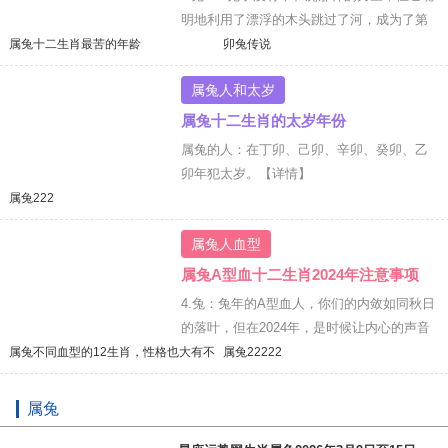
明地利用了漂浮的木头跳过了河，成为了第
四个生肖。
【详情】
属兔十二生肖最苦的年龄
卯兔传说
属兔人和太岁
属兔十二生肖的太岁年份
属兔的人：在丁卯、己卯、辛卯、癸卯、乙
卯年犯太岁。
【详情】
属兔222
属兔人血型
属兔A型血十二生肖2024年注意事项
4.兔：兔年的A型血人，你们的内敛如同秋日
的落叶，但在2024年，是时候让内心的声音
如同冬日的暖阳一般，穿透沉默的屏障，照
属兔不同血型的12生肖，性格也大有不
属兔22222
同
亮周围的世界。
【详情】
属兔