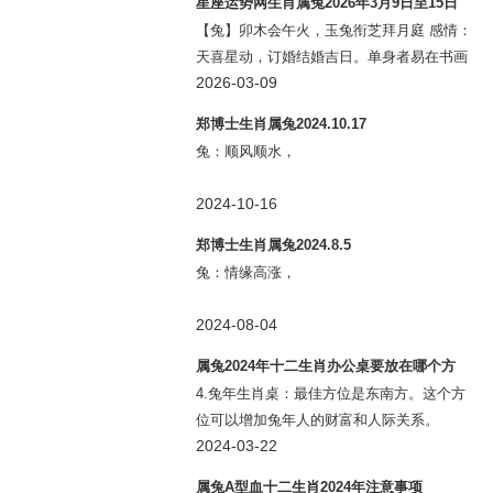
星座运势网生肖属兔2026年3月9日至15日
【兔】卯木会午火，玉兔衔芝拜月庭 感情：
天喜星动，订婚结婚吉日。单身者易在书画
展览结良缘，但卯午相破，忌言语锋芒。 事
2026-03-09
业：文昌贵人临官禄，创意工作者灵感迸
郑博士生肖属兔2024.10.17
发。但破碎星扰，重要会议避
兔：顺风顺水，
2024-10-16
郑博士生肖属兔2024.8.5
兔：情缘高涨，
2024-08-04
属兔2024年十二生肖办公桌要放在哪个方
位？
4.兔年生肖桌：最佳方位是东南方。这个方
位可以增加兔年人的财富和人际关系。
2024-03-22
属兔A型血十二生肖2024年注意事项