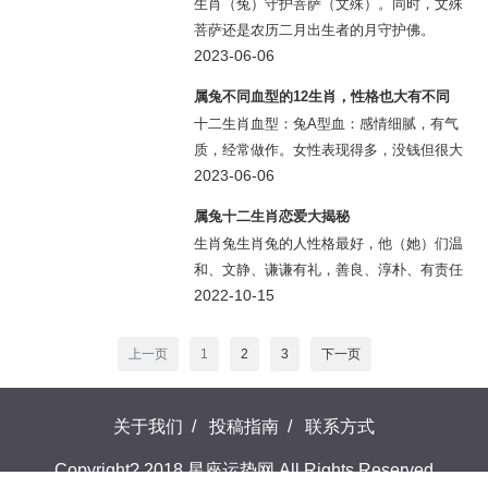
生肖（兔）守护菩萨（文殊）。同时，文殊
菩萨还是农历二月出生者的月守护佛。
2023-06-06
属兔不同血型的12生肖，性格也大有不同
十二生肖血型：兔A型血：感情细腻，有气
质，经常做作。女性表现得多，没钱但很大
方，饿了就吃，虚伪可怜。人很好，工作没
2023-06-06
有逆境，不分男女，大多口齿伶俐，能说会
属兔十二生肖恋爱大揭秘
道，但感情脆弱，没有耐心，事半功倍，草
生肖兔生肖兔的人性格最好，他（她）们温
草收场。B
和、文静、谦谦有礼，善良、淳朴、有责任
感，对于爱情、爱人有一定的依赖性哦，但
2022-10-15
是他（她）们也比较喜欢浪漫，也会制造浪
漫，所以和生肖兔的朋友谈恋爱你会惊喜不
上一页
1
2
3
下一页
断。
关于我们
/
投稿指南
/
联系方式
Copyright? 2018 星座运势网 All Rights Reserved