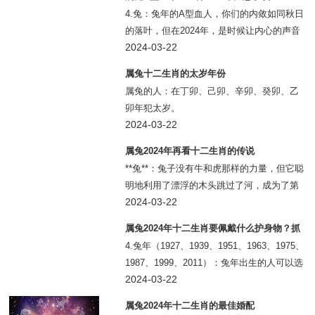
4.兔：兔年的A型血人，你们的内敛如同秋日
的落叶，但在2024年，是时候让内心的声音
如同冬日的暖阳一般，穿透沉默的屏障，照
2024-03-22
亮周围的世界。
属兔十二生肖的太岁年份
属兔的人：在丁卯、己卯、辛卯、癸卯、乙
卯年犯太岁。
2024-03-22
属兔2024年再看十二生肖的传说
**兔**：兔子没有牛和虎那样的力量，但它聪
明地利用了漂浮的木头跳过了河，成为了第
四个生肖。
2024-03-22
属兔2024年十二生肖要佩戴什么护身物？抓
紧来看
4.兔年（1927、1939、1951、1963、1975、
1987、1999、2011）：兔年出生的人可以选
择佩戴象征平和和幸福的宝石，如月亮石或
2024-03-22
玉石。
属兔2024年十二生肖的最佳婚配