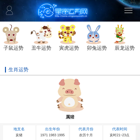
子鼠运势
丑牛运势
寅虎运势
卯兔运势
辰龙运势
生肖运势
属猪
地支名
出生年份
代表月份
代表时间
亥猪
1971 1983 1995
农历十月
亥时21~23点