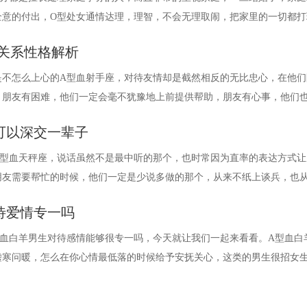
全意的付出，O型处女通情达理，理智，不会无理取闹，把家里的一切都打
关系性格解析
是不怎么上心的A型血射手座，对待友情却是截然相反的无比忠心，在他们
。朋友有困难，他们一定会毫不犹豫地上前提供帮助，朋友有心事，他们
可以深交一辈子
O型血天秤座，说话虽然不是最中听的那个，也时常因为直率的表达方式让
朋友需要帮忙的时候，他们一定是少说多做的那个，从来不纸上谈兵，也
待爱情专一吗
型血白羊男生对待感情能够很专一吗，今天就让我们一起来看看。A型血白
嘘寒问暖，怎么在你心情最低落的时候给予安抚关心，这类的男生很招女