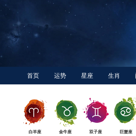
首页
运势
星座
生肖
白羊座
金牛座
双子座
巨蟹座