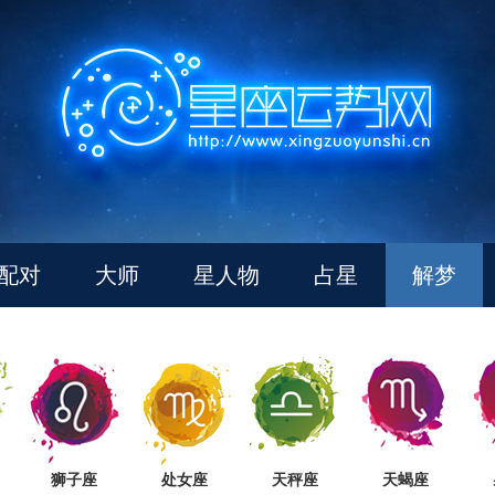
配对
大师
星人物
占星
解梦
狮子座
处女座
天秤座
天蝎座