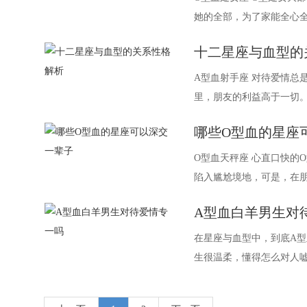
她的全部，为了家能全心
了，
十二星座与血型的
A型血射手座 对待爱情总
里，朋友的利益高于一切
甘情愿牺
哪些O型血的星座
O型血天秤座 心直口快的
陷入尴尬境地，可是，在
不会马
A型血白羊男生对
在星座与血型中，到底A
生很温柔，懂得怎么对人
欢，只要女生有需要