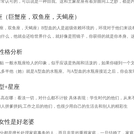
非常认可的，可以说是一种自我。这和土象星座有着异曲同工之妙，都是
座（巨蟹座，双鱼座，天蝎座）
蟹座，双鱼座，天蝎座）B型血的人是超级依赖环境的，环境对于他们来说
她什么，他就会还给世界什么，就好像是照镜子，你获得的就是你本身。
性格分析
贴 一般水瓶座给人的印象，似乎应该是热闹和活泼的，如果你碰到一个
么多半他（她）就是A型血的水瓶座。与A型血的水瓶座接近之后，你会发
型+星座
界高在哪：看淡一切，对什么都不计较 具体表现：学生时代的他们，从来
和人拼爹拼妈;工作之后的他们，也很少用自己的生活去和别人的精彩生
女性是好老婆
部分都是擅长处理家庭事务的人，而且非常的重视家庭，一旦结婚了，家庭