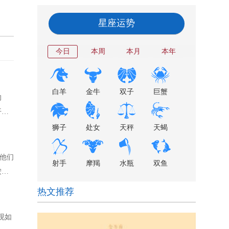
星座运势
今日
本周
本月
本年
白羊
金牛
双子
巨蟹
的
开启
狮子
处女
天秤
天蝎
他们
射手
摩羯
水瓶
双鱼
按照
热文推荐
现如