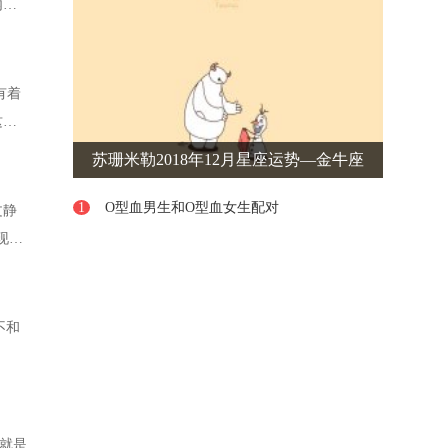
内心
有着
这和
苏珊米勒2018年12月星座运势—金牛座
1
O型血男生和O型血女生配对
文静
现其
不和
就是