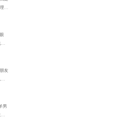
理好
眼
也心
朋友
从来
羊男
生喜