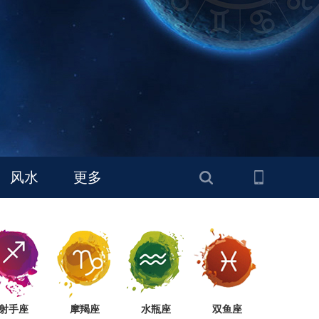
风水
更多
射手座
摩羯座
水瓶座
双鱼座