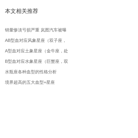
本文相关推荐
销量惨淡亏损严重 岚图汽车被曝
裁员 从公司起名角度分析
AB型血对应风象星座（双子座，
水瓶座，天秤座）
A型血对应土象星座（金牛座，处
女座，摩羯座）
B型血对应水象星座（巨蟹座，双
鱼座，天蝎座）
水瓶座各种血型的性格分析
境界超高的五大血型+星座
哪些血型和星座的女性是好老婆
十二星座与血型的关系性格解析
哪些O型血的星座可以深交一辈子
A型血白羊男生对待爱情专一吗
o型血白羊座男人对待感情可靠