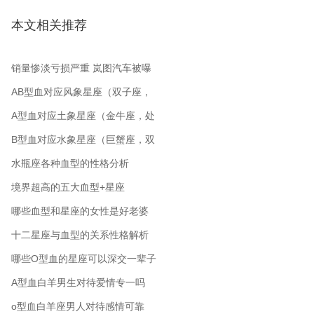
本文相关推荐
销量惨淡亏损严重 岚图汽车被曝
裁员 从公司起名角度分析
AB型血对应风象星座（双子座，
水瓶座，天秤座）
A型血对应土象星座（金牛座，处
女座，摩羯座）
B型血对应水象星座（巨蟹座，双
鱼座，天蝎座）
水瓶座各种血型的性格分析
境界超高的五大血型+星座
哪些血型和星座的女性是好老婆
十二星座与血型的关系性格解析
哪些O型血的星座可以深交一辈子
A型血白羊男生对待爱情专一吗
o型血白羊座男人对待感情可靠