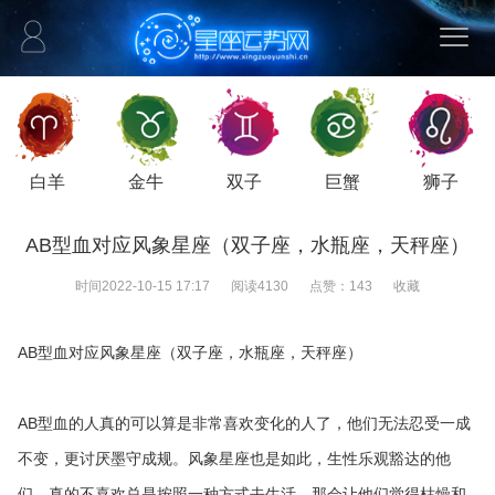
白羊
金牛
双子
巨蟹
狮子
AB型血对应风象星座（双子座，水瓶座，天秤座）
时间
2022-10-15 17:17
阅读
4130
点赞：
143
收藏
AB型血对应风象星座（双子座，水瓶座，天秤座）
AB型血的人真的可以算是非常喜欢变化的人了，他们无法忍受一成
不变，更讨厌墨守成规。风象星座也是如此，生性乐观豁达的他
们，真的不喜欢总是按照一种方式去生活，那会让他们觉得枯燥和