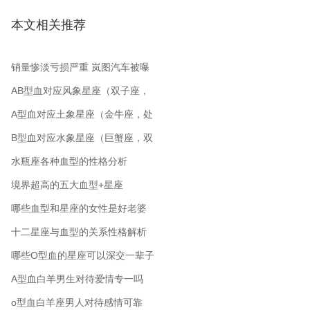
本文相关推荐
销量惨淡亏损严重 岚图汽车被曝
裁员 从公司起名角度分析
AB型血对应风象星座（双子座，
水瓶座，天秤座）
A型血对应土象星座（金牛座，处
女座，摩羯座）
B型血对应水象星座（巨蟹座，双
鱼座，天蝎座）
水瓶座各种血型的性格分析
境界超高的五大血型+星座
哪些血型和星座的女性是好老婆
十二星座与血型的关系性格解析
哪些O型血的星座可以深交一辈子
A型血白羊男生对待爱情专一吗
o型血白羊座男人对待感情可靠