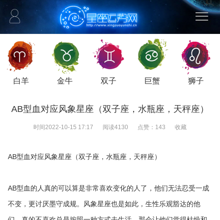
白羊
金牛
双子
巨蟹
狮子
AB型血对应风象星座（双子座，水瓶座，天秤座）
时间
2022-10-15 17:17
阅读
4130
点赞：
143
收藏
AB型血对应风象星座（双子座，水瓶座，天秤座）
AB型血的人真的可以算是非常喜欢变化的人了，他们无法忍受一成
不变，更讨厌墨守成规。风象星座也是如此，生性乐观豁达的他
们，真的不喜欢总是按照一种方式去生活，那会让他们觉得枯燥和