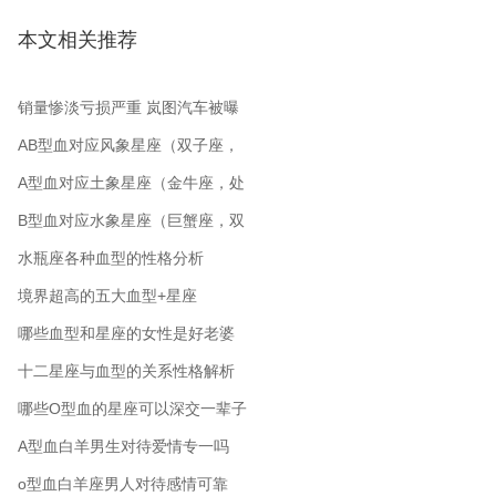
本文相关推荐
销量惨淡亏损严重 岚图汽车被曝
裁员 从公司起名角度分析
AB型血对应风象星座（双子座，
水瓶座，天秤座）
A型血对应土象星座（金牛座，处
女座，摩羯座）
B型血对应水象星座（巨蟹座，双
鱼座，天蝎座）
水瓶座各种血型的性格分析
境界超高的五大血型+星座
哪些血型和星座的女性是好老婆
十二星座与血型的关系性格解析
哪些O型血的星座可以深交一辈子
A型血白羊男生对待爱情专一吗
o型血白羊座男人对待感情可靠