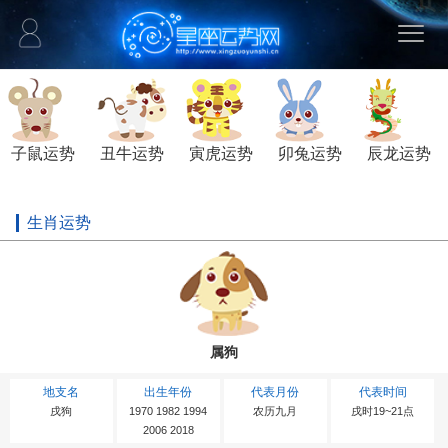
子鼠运势
丑牛运势
寅虎运势
卯兔运势
辰龙运势
生肖运势
属狗
地支名
出生年份
代表月份
代表时间
戌狗
1970 1982 1994
农历九月
戌时19~21点
2006 2018