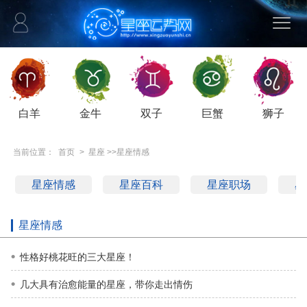
白羊
金牛
双子
巨蟹
狮子
当前位置：
首页
>
星座
>>
星座情感
星座情感
星座百科
星座职场
星
星座情感
性格好桃花旺的三大星座！
几大具有治愈能量的星座，带你走出情伤