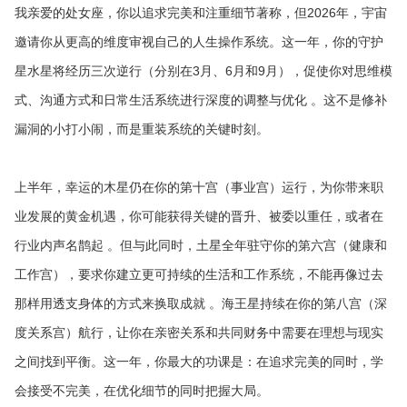
我亲爱的处女座，你以追求完美和注重细节著称，但2026年，宇宙
邀请你从更高的维度审视自己的人生操作系统。这一年，你的守护
星水星将经历三次逆行（分别在3月、6月和9月），促使你对思维模
式、沟通方式和日常生活系统进行深度的调整与优化 。这不是修补
漏洞的小打小闹，而是重装系统的关键时刻。
上半年，幸运的木星仍在你的第十宫（事业宫）运行，为你带来职
业发展的黄金机遇，你可能获得关键的晋升、被委以重任，或者在
行业内声名鹊起 。但与此同时，土星全年驻守你的第六宫（健康和
工作宫），要求你建立更可持续的生活和工作系统，不能再像过去
那样用透支身体的方式来换取成就 。海王星持续在你的第八宫（深
度关系宫）航行，让你在亲密关系和共同财务中需要在理想与现实
之间找到平衡。这一年，你最大的功课是：在追求完美的同时，学
会接受不完美，在优化细节的同时把握大局。