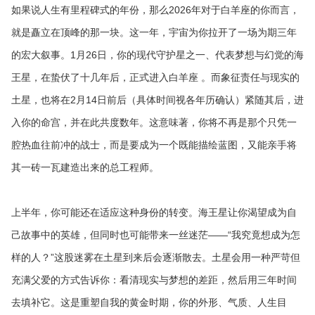
如果说人生有里程碑式的年份，那么2026年对于白羊座的你而言，
就是矗立在顶峰的那一块。这一年，宇宙为你拉开了一场为期三年
的宏大叙事。1月26日，你的现代守护星之一、代表梦想与幻觉的海
王星，在蛰伏了十几年后，正式进入白羊座 。而象征责任与现实的
土星，也将在2月14日前后（具体时间视各年历确认）紧随其后，进
入你的命宫，并在此共度数年。这意味著，你将不再是那个只凭一
腔热血往前冲的战士，而是要成为一个既能描绘蓝图，又能亲手将
其一砖一瓦建造出来的总工程师。
上半年，你可能还在适应这种身份的转变。海王星让你渴望成为自
己故事中的英雄，但同时也可能带来一丝迷茫——“我究竟想成为怎
样的人？”这股迷雾在土星到来后会逐渐散去。土星会用一种严苛但
充满父爱的方式告诉你：看清现实与梦想的差距，然后用三年时间
去填补它。这是重塑自我的黄金时期，你的外形、气质、人生目