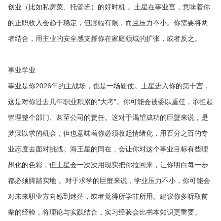
创业（比如私房菜、托管班）的好时机 。土星在事业宫，意味着你
的正职收入会趋于稳定，但涨幅有限，而且压力不小。你需要将两
者结合，用主业的安全感支撑你在家庭领域的扩张，或者反之。
事业学业
事业是你2026年的主战场，也是一场硬仗。土星进入你的第十宫，
这是对你过去几年职业积累的“大考”。你可能会被委以重任，承担起
管理整个部门、甚至公司的责任。这对于渴望成功的巨蟹来说，是
梦寐以求的机会，但也意味着你必须收起情绪化，用百分之百的专
业态度去面对挑战。海王星的同在，会让你对这个事业目标有些理
想化的色彩，但土星会一次次用现实把你拉回来，让你明白每一步
都必须脚踏实地 。对于求学的巨蟹来说，学业压力不小，你可能会
对未来职业方向感到迷茫，或者觉得所学非所用。建议你多听取前
辈的经验，将理论与实践结合，实习经验会比书本知识更重要。