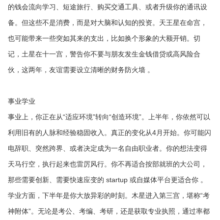
的钱会流向学习、短途旅行、购买交通工具、或者升级你的通讯设
备。但这些不是消费，而是对大脑和认知的投资。天王星在命宫，
也可能带来一些突如其来的支出，比如换个形象的大额开销。切
记，土星在十一宫，警告你不要与朋友发生金钱借贷或高风险合
伙，这两年，友谊需要设立清晰的财务防火墙 。
事业学业
事业上，你正在从“适应环境”转向“创造环境”。上半年，你依然可以
利用旧有的人脉和经验稳固收入。真正的变化从4月开始。你可能闪
电辞职、突然跨界、或者决定成为一名自由职业者。你的想法变得
天马行空，执行起来也雷厉风行。你不再适合按部就班的大公司，
那些需要创新、需要快速应变的 startup 或自媒体平台更适合你 。
学业方面，下半年是你大放异彩的时刻。木星进入第三宫，堪称“考
神附体”。无论是考公、考编、考研，还是获取专业执照，通过率都