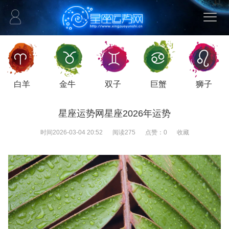
白羊
金牛
双子
巨蟹
狮子
星座运势网星座2026年运势
时间
2026-03-04 20:52
阅读
275
点赞：
0
收藏