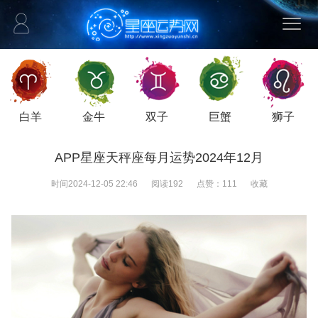
白羊
金牛
双子
巨蟹
狮子
APP星座天秤座每月运势2024年12月
时间
2024-12-05 22:46
阅读
192
点赞：
111
收藏