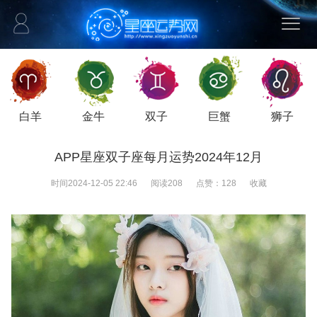
白羊
金牛
双子
巨蟹
狮子
APP星座双子座每月运势2024年12月
时间
2024-12-05 22:46
阅读
208
点赞：
128
收藏