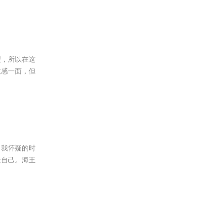
醒，所以在这
敏感一面，但
自我怀疑的时
疑自己。海王