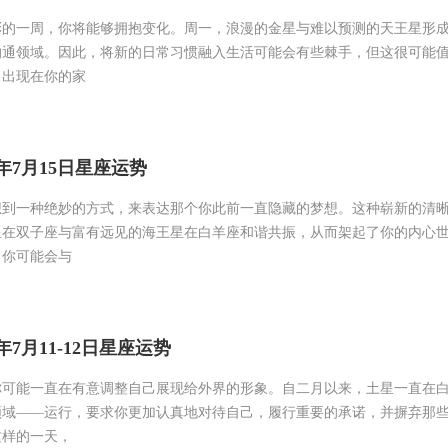
彩的一周，你将能够拥抱变化。周一，浪漫的金星与难以预测的天王星形
沟通领域。因此，将新的日常习惯融入生活可能会有些棘手，但这很可能
月出现在你的家
6年7月15日星座运势
想到一种绝妙的方式，来表达那个你此前一直隐藏的梦想。这种崭新的清
星在双子座与富有远见的海王星在白羊座和谐共振，从而架起了你的内心
。你可能会与
年7月11-12日星座运势
你可能一直在有意调整自己展现给外界的形象。自二月以来，土星一直在
领域——运行，要求你更加认真地对待自己，履行重要的承诺，并摒弃那
这样的一天，