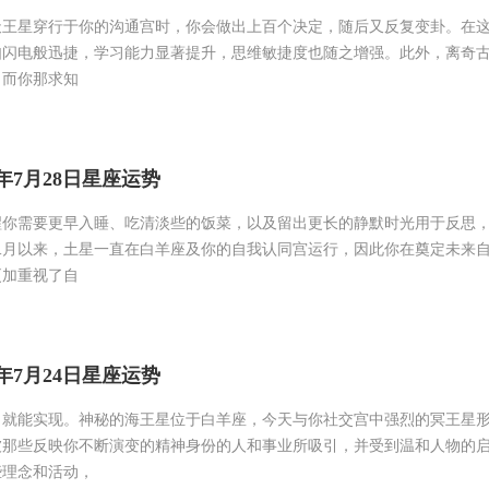
天王星穿行于你的沟通宫时，你会做出上百个决定，随后又反复变卦。在
如闪电般迅捷，学习能力显著提升，思维敏捷度也随之增强。此外，离奇
，而你那求知
6年7月28日星座运势
醒你需要更早入睡、吃清淡些的饭菜，以及留出更长的静默时光用于反思
二月以来，土星一直在白羊座及你的自我认同宫运行，因此你在奠定未来
更加重视了自
6年7月24日星座运势
，就能实现。神秘的海王星位于白羊座，今天与你社交宫中强烈的冥王星
被那些反映你不断演变的精神身份的人和事业所吸引，并受到温和人物的
些理念和活动，