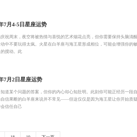
6年7月4-5日星座运势
的庆祝周末，夜空将被热情与喜悦的艺术烟花点亮，但你需要保持头脑清
活动中不要玩得太疯。火星在白羊座与海王星形成相位，可能会增强你的
星的搅动。此
6年7月2日星座运势
不知道某个问题的答案，但你的内心却心知肚明。此刻你可能正经历一段
为自信果断的白羊座来说并不常见——但这仅仅是因为海王星让你开始质
学会信任自己