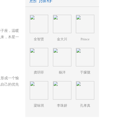
狮子座，温暖
以来，木星一
全智贤
金大川
Prince
龚玥菲
杨洋
于朦胧
星形成一个愉
视自己的优先
梁咏琪
李珠妍
孔孝真