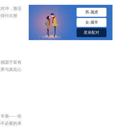
成对冲，激活
男-属虎
值得付出努
女-属羊
星座配对
晰感源于富有
世界与真实心
白羊座——你
些不必要的承