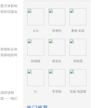
这股天体影响
古怪的话题会
KAI
李宥利
摩根·莉莉
，那就听从你
自我基础的同
孙骁骁
蒋劲夫
韩智慧
IU
李居丽
安妮·海瑟薇
形成和谐相
启发——他们
热门推荐