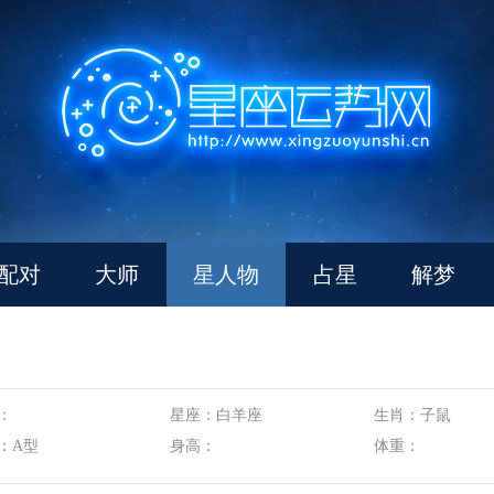
配对
大师
星人物
占星
解梦
：
星座：白羊座
生肖：子鼠
：A型
身高：
体重：