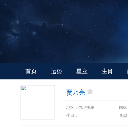
首页
运势
星座
生肖
贾乃亮
地区：内地明星
国家
生日：
血型