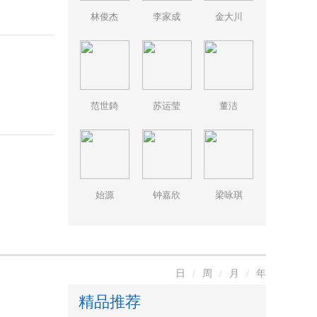
林俊杰
李家成
金大川
范世錡
苏运莹
董洁
始源
钟嘉欣
梁咏琪
日
/
周
/
月
/
年
精品推荐