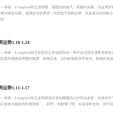
—译者：Evangeline恒立深呼吸，感恩你的福气，积极向前看，为这周
如果你保持乐观，这周会为你带来一些意想不到的好事，比如某位特别的
纠结
势1.18-1.24
—译者：Evangeline恒立你也许正在设想你这一周不会过得充满希望或
的悲观可能跟你周围的氛围、新闻头条、沉闷的朋友等等有关。影响的来
主
势1.11-1.17
—译者：Evangeline恒立这周很适合坐在暖暖的火炉旁边发呆，在烛光
场让你热泪盈眶的经典电影……好吧，你能懂了吧。在这段时光里，你可
力