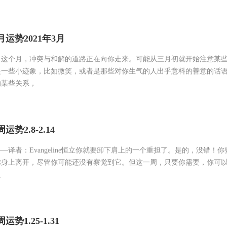
月运势2021年3月
，这个月，冲突与和解的道路正在向你走来。可能从三月初就开始注意某
是一些小迹象，比如微笑，或者是那些对你生气的人出乎意料的善意的话
的某些关系，
势2.8-2.14
—译者：Evangeline恒立你就要卸下肩上的一个重担了。是的，没错！
你身上离开，尽管你可能还没有察觉到它。但这一周，只要你需要，你可
取
势1.25-1.31