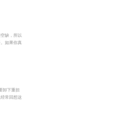
些空缺，所以
语。如果你真
你要卸下重担
以经常回想这