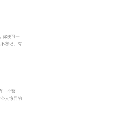
月，你便可一
从不忘记。有
—有一个警
这令人惊异的