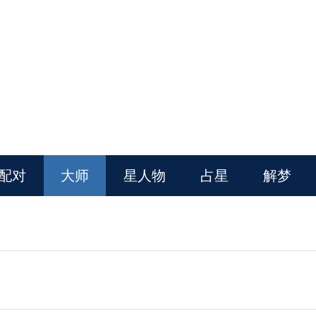
配对
大师
星人物
占星
解梦