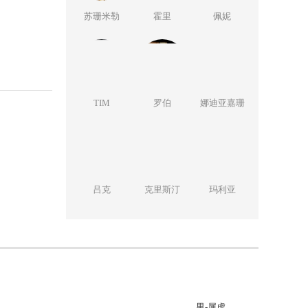
苏珊米勒
霍里
佩妮
TIM
罗伯
娜迪亚嘉珊
吕克
克里斯汀
玛利亚
男-属虎