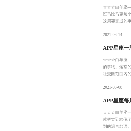
☆☆☆白羊座—
斑马比马更短
这周要完成的
2021-03-14
APP星座一周运
☆☆☆白羊座—
的事物。这指
社交圈范围内
2021-03-08
APP星座每
☆☆☆白羊座—
就察觉到端倪
到的温言款语