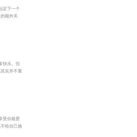
开始定下一个
人的额外关
有多快乐。但
源其实并不重
中享受你最爱
以不给自己施