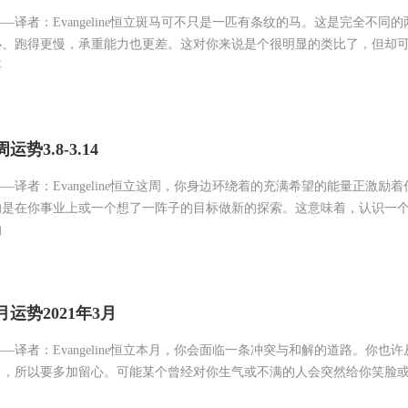
—译者：Evangeline恒立斑马可不只是一匹有条纹的马。这是完全不同
小、跑得更慢，承重能力也更差。这对你来说是个很明显的类比了，但却
事
势3.8-3.14
—译者：Evangeline恒立这周，你身边环绕着的充满希望的能量正激励
的是在你事业上或一个想了一阵子的目标做新的探索。这意味着，认识一
的
月运势2021年3月
—译者：Evangeline恒立本月，你会面临一条冲突与和解的道路。你也
了，所以要多加留心。可能某个曾经对你生气或不满的人会突然给你笑脸
。