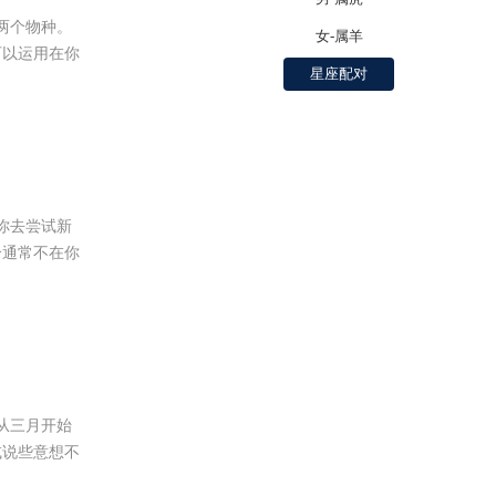
的两个物种。
女-属羊
可以运用在你
星座配对
着你去尝试新
个通常不在你
许从三月开始
或说些意想不