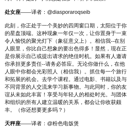
处女座
——译者：@diasporaroqseib
此刻，你正处于一个美妙的四周窗口期，太阳位于你
的星盘顶端。这种现象一年仅一次，让你置身于一束
令人愉悦的聚光灯下（象征意义上）。相信我--在别
人眼里，你比自己想象的要出色得多！显然，现在正
是你展示自己或提出请求的绝佳时机。如果有人邀请
你承担更多责任--请务必答应。无论你做什么，在他
人眼中你都会光彩照人（相信我）。抓住每一个旅行
和拓展的机会。去学个课程。通过电影、书籍以及与
不同背景的人交流来学习新事物。与此同时，你的友
谊从未如此丰富！享受与年轻人的相处时光。与团体
和组织的所有人建立温暖的关系，都会让你收获颇
丰。（你还想要更多吗？）
天秤座
——译者：@粉色电饭煲