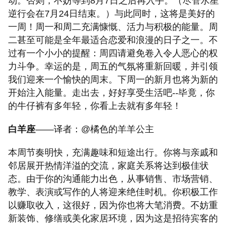
动。否则，不妨等到8月7日之后再入手。（尽管水星
逆行会在7月24日结束。）与此同时，这将是美好的
一周！周一和周二充满慷慨、活力与积极的能量。周
二甚至可能是全年最适合恋爱和浪漫的日子之一。不
过有一个小小的提醒：周四请避免卷入令人恶心的权
力斗争。幸运的是，周五的气氛将重新回暖，并引领
我们迎来一个愉快的周末。下周一的新月也将为新的
开始注入能量。走出去，好好享受生活吧--毕竟，你
的牛仔裤有多年轻，你看上去就有多年轻！
白羊座
——译者：@橘色的羊羊公主
本周节奏明快，充满趣味和短途出行。你将与亲戚和
邻居展开热情洋溢的交流，家庭关系将达到极佳状
态。由于你的沟通能力出色，从事销售、市场营销、
教学、表演或写作的人将迎来绝佳时机。你积极工作
以赚取收入，这很好，因为你也将大笔消费。不妨重
新装饰、修缮或美化家居环境，因为这是招待宾客的