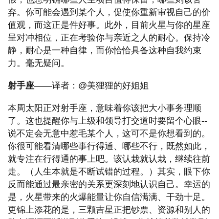
弃。你可能会遇到某个人，促使你重新审视自己的价
值观，而这正是件好事。此外，目前火星与你的星座
呈对冲相位，正在考验你与亲近之人的耐心。保持冷
静，耐心是一种自律，而你恰恰具备这种自我约束
力。毫无疑问。
射手座
——译者：@美狸狸的好姐姐
本周太阳正对射手座，意味着你该把大小事务理顺
了。这也提醒你与上级和领导打交道时要留个心眼--
说不定会无意中惹毛某个人，这可不是你想看到的。
你很可能看清哪些事行得通、哪些不行，既然如此，
就专注在行得通的事上吧。该认栽就认栽，继续往前
走。（人生本就是不断试错的过程。）其实，眼下你
反而能通过最亲密的关系更深刻地认识自己。幸运的
是，火星带来的火爆能量让你自信满满、干劲十足。
更锦上添花的是，三颗吉星正把钞票、资源和别人的