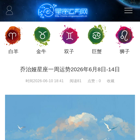
白羊
金牛
双子
巨蟹
狮子
乔治娅星座一周运势2026年6月8日-14日
时间
2026-06-10 18:41
阅读
81
点赞：
0
收藏