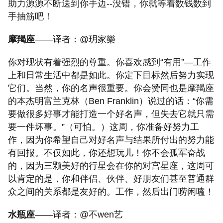
助力源源不断送到你手边--没错，你就等着数钱数到
手抽筋吧！
摩羯座
——译者：@玥家樂
你对现状有着强烈的尊重。你喜欢感到“有用”—工作
上和日常生活中都是如此。你定下目标然后努力实现
它们。当然，你的名声很重要。你会赞同也是摩羯座
的本杰明富兰克林（Ben Franklin）说过的话：“你需
要做很多好事才能打造一个好名声，但失去它就只需
要一件坏事。”（可怕。）这周，你准备好努力工
作，因为你希望自己对好名声与结果所付出的努力能
有回报。不仅如此，你还想玩儿！你不会孤军奋战
的，因为三颗美好的行星会在你的对宫星座，这周可
以肯定的是，你和伴侣、伙伴、好朋友们甚至普通群
众之间的关系都是友好的。工作，然后出门唠闲嗑！
水瓶座
——译者：@不wen艺