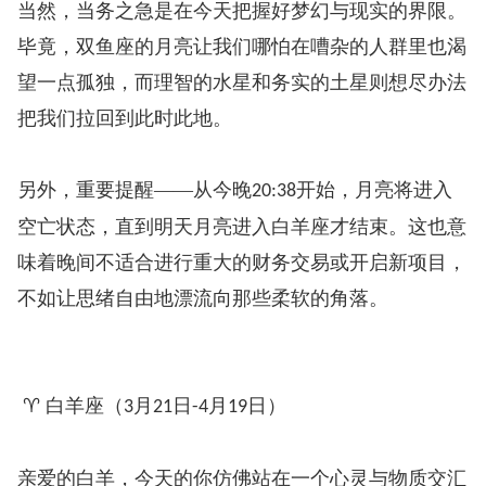
当然，当务之急是在今天把握好梦幻与现实的界限。
毕竟，双鱼座的月亮让我们哪怕在嘈杂的人群里也渴
望一点孤独，而理智的水星和务实的土星则想尽办法
把我们拉回到此时此地。
另外，重要提醒——从今晚
开始，月亮将进入
20:38
空亡状态，直到明天月亮进入白羊座才结束。这也意
味着晚间不适合进行重大的财务交易或开启新项目，
不如让思绪自由地漂流向那些柔软的角落。
♈ 白羊座（
月
日
月
日）
3
21
-4
19
亲爱的白羊，今天的你仿佛站在一个心灵与物质交汇