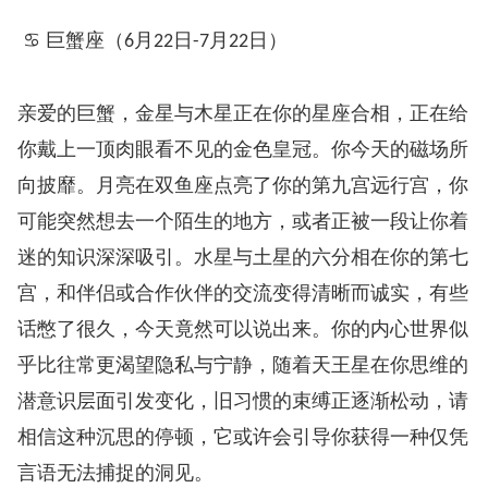
♋ 巨蟹座（
月
日
月
日）
6
22
-7
22
亲爱的巨蟹，金星与木星正在你的星座合相，正在给
你戴上一顶肉眼看不见的金色皇冠。你今天的磁场所
向披靡。月亮在双鱼座点亮了你的第九宫远行宫，你
可能突然想去一个陌生的地方，或者正被一段让你着
迷的知识深深吸引。水星与土星的六分相在你的第七
宫，和伴侣或合作伙伴的交流变得清晰而诚实，有些
话憋了很久，今天竟然可以说出来。你的内心世界似
乎比往常更渴望隐私与宁静，随着天王星在你思维的
潜意识层面引发变化，旧习惯的束缚正逐渐松动，请
相信这种沉思的停顿，它或许会引导你获得一种仅凭
言语无法捕捉的洞见。