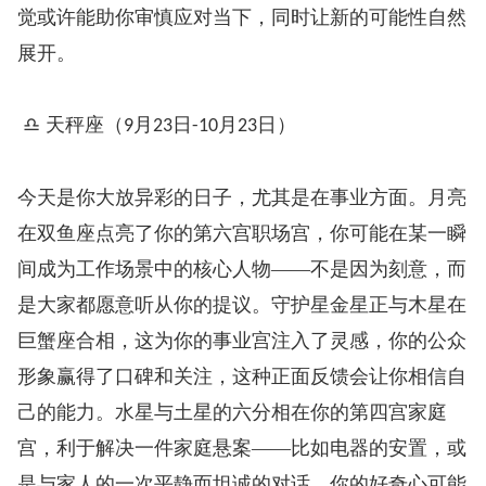
觉或许能助你审慎应对当下，同时让新的可能性自然
展开。
♎ 天秤座（
月
日
月
日）
9
23
-10
23
今天是你大放异彩的日子，尤其是在事业方面。月亮
在双鱼座点亮了你的第六宫职场宫，你可能在某一瞬
间成为工作场景中的核心人物——不是因为刻意，而
是大家都愿意听从你的提议。守护星金星正与木星在
巨蟹座合相，这为你的事业宫注入了灵感，你的公众
形象赢得了口碑和关注，这种正面反馈会让你相信自
己的能力。水星与土星的六分相在你的第四宫家庭
宫，利于解决一件家庭悬案——比如电器的安置，或
是与家人的一次平静而坦诚的对话。你的好奇心可能