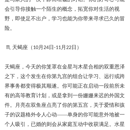
会引导你接触一个陌生的概念，拓宽你对生活的视
野，即使足不出户，学习也能为你带来寻求已久的冒
险。
♏ 天蝎座（
月
日
月
日）
10
24
-11
22
天蝎座，今天的你笼罩在金星与木星合相的双重恩泽
之下，这个发生在你第九宫的组合让学习、远行或跨
界事务都变得极其顺遂。你可能正在启动一段前所未
有的高等教育计划，或是拿到一份姗姗来迟的外国文
件。月亮在双鱼座点亮了你的第五宫，关于爱情和孩
子的议题格外令人心动——单身的你可能意外地被一
个人吸引，已婚的则会从家庭互动中收获满足。水星