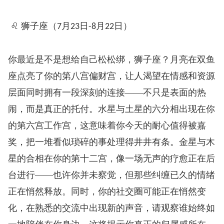
♌ 狮子座（
月
日
月
日）
7
23
-8
22
你最近是不是想给自己松松绑，狮子座？月亮在双鱼
座点亮了你的第八宫偏财宫，让人渴望在情感和资源
层面同时拥有一段深刻的连接——不只是表面的热
闹，而是真正的托付。水星与土星的六分相出现在你
的第六宫工作宫，这意味着你今天的耐心值得被嘉
奖，把一堆看似琐碎的事处理得井井有条。金星与木
星的合相在你的第十二宫，像一场无声的疗愈正在后
台进行——也许你并未察觉，但那些纠缠已久的情绪
正在悄然释放。同时，你的社交圈可能正在悄然变
化，在熟悉的交流中出现新的声音，请观察谁始终如