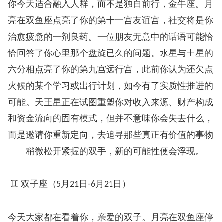
你今天适合融入人群，而不是独自前行，金牛座。月
亮在双鱼座点亮了你的第十一宫友谊宫，社交将是你
治愈疲惫的一剂良药。一位朋友无意中的话语可能恰
恰回答了你心里那个盘旋已久的问题。水星与土星的
六分相点亮了你的第九宫远行宫，此前你认为还欠点
火候的某个学习或出行计划，如今有了实质性推进的
可能。天王星正在试图重塑你对收入来源、财产构成
和资金流向的固有模式，但并不意味你会失去什么，
而是邀请你重新定向，去追寻那些真正有价值的事物
——稍微松开紧握的双手，新的可能性便会浮现。
♊ 双子座（
月
日
月
日）
5
21
-6
21
今天大家都在看着你，亲爱的双子。月亮在双鱼座停