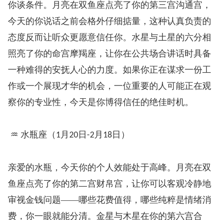
你谈条件。月亮在双鱼座点亮了你的第三宫沟通宫，
今天的你说话之前会格外仔细掂量，这种认真负责的
态度反而让听众更愿意信任你。水星与土星的六分相
照亮了你的命宫摩羯座，让你在公共场合讲话时具备
一种难得的安抚人心的力度。如果你正在谋求一份工
作或一个展现才华的机会，一位重要的人可能正在观
察你的专业性，今天是你博得信任的绝佳时机。
♒ 水瓶座（
月
日
月
日）
1
20
-2
18
亲爱的水瓶，今天你的个人效能处于高峰。月亮在双
鱼座点亮了你的第二宫财帛宫，让你可以客观冷静地
审视金钱问题——哪些花费值得，哪些纯粹是情绪消
费，你一眼就能分清。金星与木星在你的第六宫合