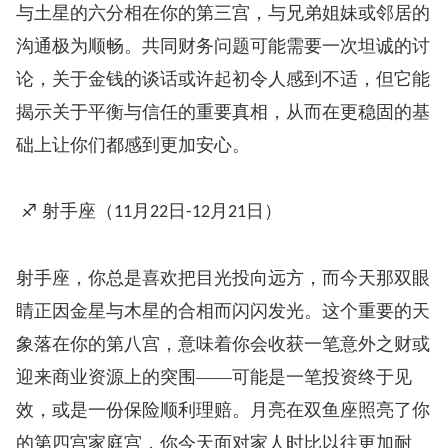
与土星的六分相在你的第三宫，与兄弟姐妹或邻居的
沟通极为顺畅。共同财务问题可能需要一次坦诚的讨
论，关于金钱的谈话或许起初令人感到不适，但它能
揭示关于平衡与信任的重要真相，从而在更稳固的基
础上让你们都感到更加安心。
♐ 射手座（
月
日
月
日）
11
22
-12
21
射手座，你总是喜欢把目光投向远方，而今天那双眼
睛正因金星与木星的合相而闪闪发光。这个重要的天
象落在你的第八宫，意味着你会收获一笔意外之财或
迎来商业资源上的突围——可能是一笔投资终于见
效，或是一份保险顺利理赔。月亮在双鱼座照亮了你
的第四宫家庭宫，你今天面对家人时比以往更加耐