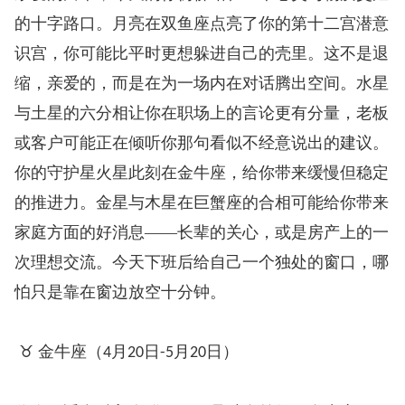
的十字路口。月亮在双鱼座点亮了你的第十二宫潜意
识宫，你可能比平时更想躲进自己的壳里。这不是退
缩，亲爱的，而是在为一场内在对话腾出空间。水星
与土星的六分相让你在职场上的言论更有分量，老板
或客户可能正在倾听你那句看似不经意说出的建议。
你的守护星火星此刻在金牛座，给你带来缓慢但稳定
的推进力。金星与木星在巨蟹座的合相可能给你带来
家庭方面的好消息——长辈的关心，或是房产上的一
次理想交流。今天下班后给自己一个独处的窗口，哪
怕只是靠在窗边放空十分钟。
♉ 金牛座（
月
日
月
日）
4
20
-5
20