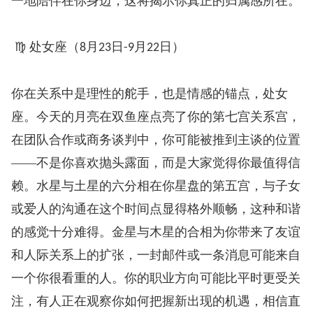
一地陪伴在你身边，这将揭示你真正的归属感所在。
♍ 处女座（
月
日
月
日）
8
23
-9
22
你在关系中是理性的舵手，也是情感的锚点，处女
座。今天的月亮在双鱼座点亮了你的第七宫关系宫，
在团队合作或商务谈判中，你可能被推到主谈的位置
——不是你喜欢抛头露面，而是大家觉得你最值得信
赖。水星与土星的六分相在你星盘的第五宫，与子女
或爱人的沟通在这个时间点显得格外顺畅，这种和谐
的感觉十分难得。金星与木星的合相为你带来了友谊
和人际关系上的扩张，一封邮件或一条消息可能来自
一个你很看重的人。你的职业方向可能比平时更受关
注，有人正在观察你如何把握新出现的机遇，相信直