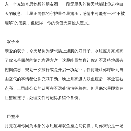
入一个充满奇思妙想的朋友圈，一段无厘头的聊天就能让你忘掉白
天的疲惫。土星正向你的守护星金星施压，感情中可能有一种“不被
理解”的感觉，但记得，你的价值无需他人定义。
双子座
亲爱的双子，今天是你为梦想插上翅膀的好日子。水瓶座月亮点亮
了你光芒四射的第九宫远方宫，这股能量简直让你迫不及待地想去
挖掘信息、规划一次旅行或是开启一项副业，任何能让你呼吸到自
由空气的事情都让你充满干劲。晚上月亮进入双鱼座后，事业宫被
点亮，上司或公众的认可在不远处悄悄等着你。但月底水星即将在
巨蟹座逆行，处理文件时记得多留个备份。
巨蟹座
月亮在与你同为水象的水瓶座与双鱼座之间切换，对你来说是一场