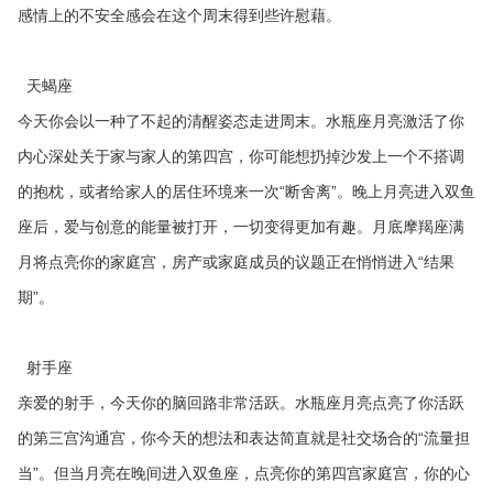
感情上的不安全感会在这个周末得到些许慰藉。
天蝎座
今天你会以一种了不起的清醒姿态走进周末。水瓶座月亮激活了你
内心深处关于家与家人的第四宫，你可能想扔掉沙发上一个不搭调
的抱枕，或者给家人的居住环境来一次“断舍离”。晚上月亮进入双鱼
座后，爱与创意的能量被打开，一切变得更加有趣。月底摩羯座满
月将点亮你的家庭宫，房产或家庭成员的议题正在悄悄进入“结果
期”。
射手座
亲爱的射手，今天你的脑回路非常活跃。水瓶座月亮点亮了你活跃
的第三宫沟通宫，你今天的想法和表达简直就是社交场合的“流量担
当”。但当月亮在晚间进入双鱼座，点亮你的第四宫家庭宫，你的心