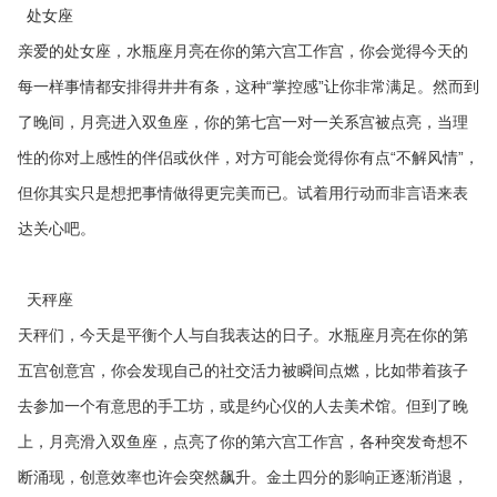
处女座
亲爱的处女座，水瓶座月亮在你的第六宫工作宫，你会觉得今天的
每一样事情都安排得井井有条，这种“掌控感”让你非常满足。然而到
了晚间，月亮进入双鱼座，你的第七宫一对一关系宫被点亮，当理
性的你对上感性的伴侣或伙伴，对方可能会觉得你有点“不解风情”，
但你其实只是想把事情做得更完美而已。试着用行动而非言语来表
达关心吧。
天秤座
天秤们，今天是平衡个人与自我表达的日子。水瓶座月亮在你的第
五宫创意宫，你会发现自己的社交活力被瞬间点燃，比如带着孩子
去参加一个有意思的手工坊，或是约心仪的人去美术馆。但到了晚
上，月亮滑入双鱼座，点亮了你的第六宫工作宫，各种突发奇想不
断涌现，创意效率也许会突然飙升。金土四分的影响正逐渐消退，