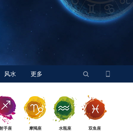
风水
更多
射手座
摩羯座
水瓶座
双鱼座