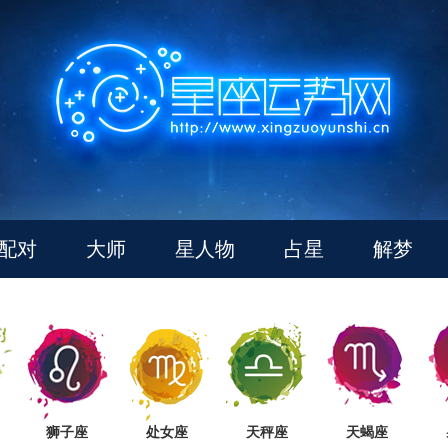
配对
大师
星人物
占星
解梦
狮子座
处女座
天秤座
天蝎座