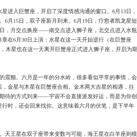
水星进入巨蟹座，开启了深度情感沟通的窗口。6月13日，
6月15日，双子座新月到来。6月19日，疗愈者凯龙星短
26日，月交点换座——南交点进入狮子座，北交点进入水瓶
终章在6月30日上演：水星在这一天开始逆行（在巨蟹座
亮夜空，木星也在这一天离开巨蟹座正式进入狮子座，开启为
的震颤。六月是一年的分水岭，很多看似平常的事情，会
前后，金星与木星在巨蟹座合相。金木两大吉星的相遇，往
期待的方式到来——宇宙不会直接派发好运，而是为你创
星逆行时，还会回来找你。这意味着六月的伏笔，是下半年
。天王星在双子座带来变数与可能，海王星在白羊座则模