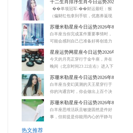
十二生肖排序生肖今日运势2026年8月5
感悟。第一次是8月12日发生在狮子座20度的新月
��单项冠军-��财运最旺：猴
日食，整体氛围十分利好。新月代表机遇，会打开
（偏财红包拿到手软，优惠券返现
从前难以触及的大门
轮番来）-❤️感情最顺：龙&马&兔
苏珊米勒星座今日运势2026年8月6日
（自信＋热情＋温柔，桃花三剑客）-��事业最
白羊座当你完成某件重要事情时，
佳：龙&虎（战
可能会感到自己已准备好将创造力
与自信相结合。只要你用心坚持到
星座运势网星座今日运势2026年8月5日
底，个人项目或浪漫时刻都会显得更加意义非凡。
今天的月亮正穿行于金牛座，并在
随着狮子座的太阳与白羊座的土星形成合相，你或
晚间（北京时间23:22左右）进入下
许能更自然地向他人展现
弦月阶段。下弦月总是带来一
苏珊米勒星座今日运势2026年8月5日
种“清理”的冲动——你想放下那些不再服务于你的
白羊座当变幻莫测的天王星穿行于
东西，无论是物质上的堆积，还是情感上的负
你的沟通宫时，你会做出上百个决
担。 而最令
定，随后又反复变卦。在这股天体
苏珊米勒星座今日运势2026年8月7日
影响下，你的思绪如闪电般迅捷，学习能力显著提
白羊座思维活跃且敏捷固然是件好
升，思维敏捷度也随之增强。此外，离奇古怪的话
事，但前提是你能用内心的平静与
题会引起你的兴趣，而你
稳定来平衡这种状态。天王星正运
热文推荐
行在代表思想与细微感知第三宫。虽然这能让你的