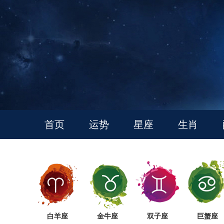
首页
运势
星座
生肖
白羊座
金牛座
双子座
巨蟹座