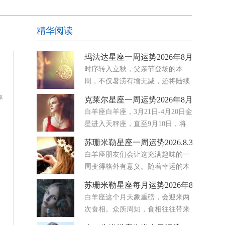
精华阅读
玛法达星座一周运势2026年8月5日至11
时序转入立秋，父亲节登场的本
周，不仅暑涝有增无减，还将陆续
迎来金星转进天秤座、水星转进狮
享
克莱尔星座一周运势2026年8月3日-9日
子座与火星转进巨蟹座三大星兆大氛围的集体转
白羊座白羊座，3月21日-4月20日金
向，从国际到社会的集体潜意识将出现既妥协务
星进入天秤座，直至9月10日，将
实，又难免高调主观的矛盾循环
你的注意力牢牢地放在伙伴关系、
苏珊米勒星座一周运势2026.8.3-8.9
协议和情感公平上。你开始注意到哪些地方的努力
白羊座朋友们会让这充满趣味的一
感觉是单向的，哪些地方真正存在着平衡。八月要
周变得格外有意义。随着幸运的木
求你停止满足
星穿行于你星盘中那个热爱欢乐、
苏珊米勒星座每月运势2026年8月
富有表现力的区域，你的爱情生活正熠熠生辉。无
白羊座这个月天象重磅，会迎来两
论你是单身还是正处于幸福的恋爱关系中，浪漫之
次食相。众所周知，食相往往带来
花都在绽放。未来几天，
迅速的转变，也常会让人获得全新