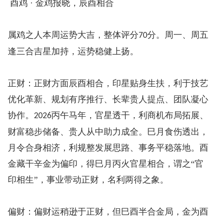
酉鸡 · 金鸡报晓，辰酉相合
属鸡之人本周运势大吉，整体评分
分。周一、周五
70
逢三合吉星加持，运势稳健上扬。
正财：正财方面辰酉相合，印星贴身生扶，利于技艺
优化革新、规划有序推行、长辈贵人提点、团队凝心
协作。
丙午马年，官星透干，利商机布局拓展、
2026
财富稳步储备、贵人从中助力成全。巳月食伤透出，
月令合身相济，利规整发展思路、事务平稳落地。酉
金藏干辛金为偏印，得巳月丙火官星相合，谓之“官
印相生”，事业带动正财，名利两得之象。
偏财：偏财运稍逊于正财，但巳酉半合金局，金为酉