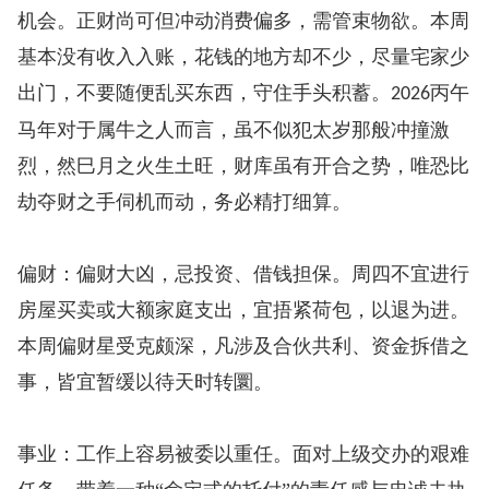
机会。正财尚可但冲动消费偏多，需管束物欲。本周
基本没有收入入账，花钱的地方却不少，尽量宅家少
出门，不要随便乱买东西，守住手头积蓄。
丙午
2026
马年对于属牛之人而言，虽不似犯太岁那般冲撞激
烈，然巳月之火生土旺，财库虽有开合之势，唯恐比
劫夺财之手伺机而动，务必精打细算。
偏财：偏财大凶，忌投资、借钱担保。周四不宜进行
房屋买卖或大额家庭支出，宜捂紧荷包，以退为进。
本周偏财星受克颇深，凡涉及合伙共利、资金拆借之
事，皆宜暂缓以待天时转圜。
事业：工作上容易被委以重任。面对上级交办的艰难