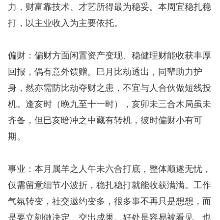
力，财富靠技术、才艺所得最为稳妥。本周宜稳扎稳
打，以主业收入为主要依托。
偏财：偏财方面闲置资产变现、稳健理财能收获丰厚
回报，偶有意外馈赠。巳月比劫透出，同辈助力护
身，然亦需防比劫夺财之患，不宜与人合伙做短线投
机。逢亥时（晚九至十一时），亥卯未三合木局虽未
齐备，但巳亥暗冲之中藏有转机，彼时偏财小有可
期。
事业：本月属羊之人午未六合打底，整体顺遂无忧，
仅需留意细节小波折，稳扎稳打就能收获满满。工作
气氛转变，社交邀约变多，很多事不再只是想想，而
是要立刻做决定、交出成果。好处是容易被看见、也