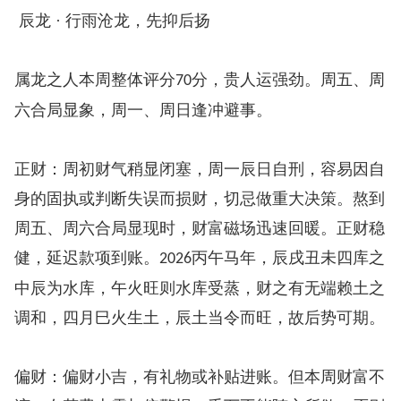
辰龙 · 行雨沧龙，先抑后扬
属龙之人本周整体评分
分，贵人运强劲。周五、周
70
六合局显象，周一、周日逢冲避事。
正财：周初财气稍显闭塞，周一辰日自刑，容易因自
身的固执或判断失误而损财，切忌做重大决策。熬到
周五、周六合局显现时，财富磁场迅速回暖。正财稳
健，延迟款项到账。
丙午马年，辰戌丑未四库之
2026
中辰为水库，午火旺则水库受蒸，财之有无端赖土之
调和，四月巳火生土，辰土当令而旺，故后势可期。
偏财：偏财小吉，有礼物或补贴进账。但本周财富不