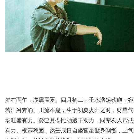
岁在丙午，序属孟夏。四月初二，壬水浩荡磅礴，宛
若江河奔涌、川流不息，生于初夏火旺之时，财星气
场旺盛有力。癸巳月令比劫透干助力，同辈友人帮扶
有力、根基稳固。然壬辰日自坐官星贴身制衡，土气