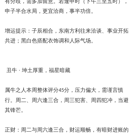
有分歧，需多加留意。若逢申时（下午三至五时），
申子半合水局，更宜洽商，事半功倍。
增运提示：子辰相合，东南方利往来洽谈、事业开拓
共进；黑白色搭配衣饰调和人际气场。
丑牛 · 坤土厚重，福星暗藏
属牛之人本周整体评分
分，压力偏大，需谨言慎
45
行。周二、周六逢三合，周三犯害、周四犯冲，当避
其锋芒。
正财：周二与周六逢三合，财运顺畅，有暗财进账的