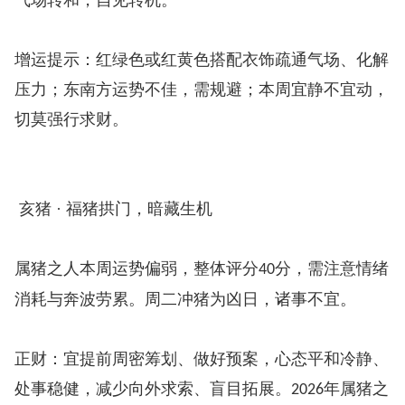
增运提示：红绿色或红黄色搭配衣饰疏通气场、化解
压力；东南方运势不佳，需规避；本周宜静不宜动，
切莫强行求财。
亥猪 · 福猪拱门，暗藏生机
属猪之人本周运势偏弱，整体评分
分，需注意情绪
40
消耗与奔波劳累。周二冲猪为凶日，诸事不宜。
正财：宜提前周密筹划、做好预案，心态平和冷静、
处事稳健，减少向外求索、盲目拓展。
年属猪之
2026