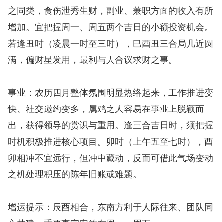
之同类，食伤泄秀生财，副业、兼职方面的收入有所
增加。宜把握周一、周五两个吉日的小额投资机会。
若逢丑时（凌晨一时至三时），巳酉丑三合局几近圆
满，偏财星发用，最利与人合议求财之事。
事业：农历四月整体氛围明显热络起来，工作推进变
快、社交邀约变多，属鸡之人容易在事业上脱颖而
出，获得领导的赏识与重用。逢三合吉日时，须把握
时机积极推进核心项目。卯时（上午五至七时），酉
卯相冲不宜远行，但冲中藏动，反而可借此气场变动
之机处理积压的陈年旧账或难题。
增运提示：辰酉相合，东南方利于人际往来、团队同