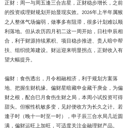
正财：周一与周五逢三合吉星，正财稳步增长，之前
的投资或理财规划开始显现实效。
年上半年属猴
2026
之人整体气场偏弱，做事多有阻滞，很多计划难以顺
利落地。但从农历四月初二这一周开始，日柱申辰相
合，利于财源持续累积、项目稳步推进、贵人暗中帮
扶、组织统筹建设。财运迎来明显拐点，正财收入有
望大幅提升。
偏财：食伤透出，月令相融相济，利于规划方案落
地、把握生财机缘。偏财星暗藏申金藏干庚金，为偏
财之根，配合巳月食伤生财之局，本周小试投资可得
甜头。但猴性机敏多变，见好便收方为长久之计。若
逢子时（晚十一时至一时），申子辰三合水局几近圆
满，偏财运旺上加旺，可适度关注金融理财产品。