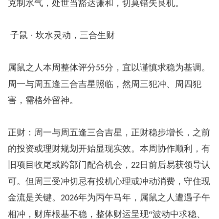
克制水气，处世当豁达谦和，切莫错失良机。
子鼠 · 坎水灵动，三合生财
属鼠之人本周整体评分
分，宜以谨慎求稳为基调。
55
周一与周五逢三合吉星照临，然周三犯冲、周四犯
害，需格外留神。
正财：周一与周五逢三合吉星，正财稳步增长，之前
的投资或理财规划开始显现实效。本周协作顺利，有
旧项目收尾或跨部门配合机会，
日前后易获领导认
22
可。但周三受冲切忌有投机心理或冲动消费，守住现
金流是关键。
年为丙午马年，属鼠之人遭遇子午
2026
相冲，财库根基不稳，整体财运呈现“波动中求稳、