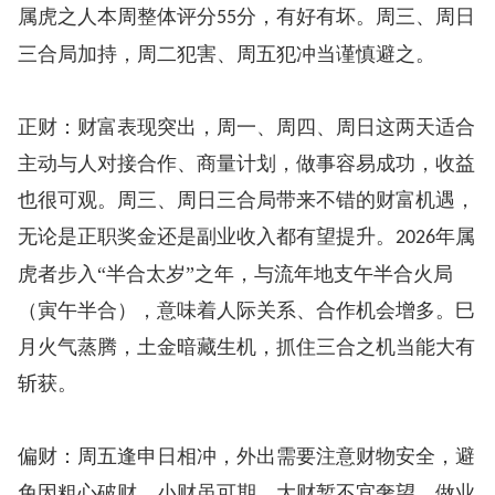
属虎之人本周整体评分
分，有好有坏。周三、周日
55
三合局加持，周二犯害、周五犯冲当谨慎避之。
正财：财富表现突出，周一、周四、周日这两天适合
主动与人对接合作、商量计划，做事容易成功，收益
也很可观。周三、周日三合局带来不错的财富机遇，
无论是正职奖金还是副业收入都有望提升。
年属
2026
虎者步入“半合太岁”之年，与流年地支午半合火局
（寅午半合），意味着人际关系、合作机会增多。巳
月火气蒸腾，土金暗藏生机，抓住三合之机当能大有
斩获。
偏财：周五逢申日相冲，外出需要注意财物安全，避
免因粗心破财。小财虽可期，大财暂不宜奢望。做业