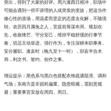
突出，得到了大家的好评。周六逢酉日相冲，职场中
可能会遇到一些不讲理的人或突发的变故，把这当作
修心性的道场，用温柔而坚定的态度去化解，不随境
转。农历四月属兔之人，宜提前筹谋布局、规划在
先，收敛锋芒、守分安己，维持平稳舒缓的行事节
奏，切忌主动冒进、强行作为，专注深耕本职事务、
安分履职。逢亥时（晚九至十一时），卯亥半合木
局，利文书、签约、创作之事。
增运提示：黑色系与黑白色搭配衣饰疏通阻滞、调和
气场；东南方是非损耗偏重、隐患暗藏，需刻意规
避；重要事宜安放在周四、周日。