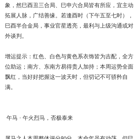
象，然巳酉丑三合局、巳申六合局皆有所应，宜主动
拓展人脉，广结善缘。若逢酉时（下午五至七时），
巳酉半合金局，事业官星透亮，最利与上级沟通或对
外谈判。
增运提示：红色、白色与黄色系衣饰皆为吉配，全方
位助运；南方、东南方易得贵人加持；本周运势全面
飘红，当好好把握这一波天时，但切记不可骄矜自
满。
午马 · 午火烈马，否极泰来
属马之人本周整体评分
分，本命年虽有动荡，但巳
80