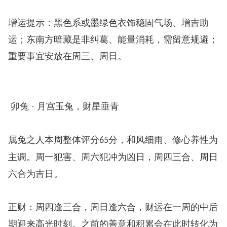
增运提示：黑色系或墨绿色衣饰稳固气场、增吉助
运；东南方暗藏是非纠葛、能量消耗，需留意规避；
重要事宜安放在周三、周日。
卯兔 · 月宫玉兔，财星垂青
属兔之人本周整体评分
分，和风细雨、修心养性为
65
主调。周一犯害、周六犯冲为凶日，周四三合、周日
六合为吉日。
正财：周四逢三合，周日逢六合，财运在一周的中后
期迎来高光时刻。之前的善意和积累会在此时转化为