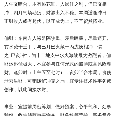
人午亥暗合，本有桃花旺、人缘佳之利，但巳亥相
冲，四月气场动荡，财源出入不稳。本周适逢冲日，
正财收入或有起伏，以守成为上，不宜贸然拓业。
偏财：东南方人缘阻隔较重、矛盾暗藏，尽量避开。
亥水藏干壬甲，与巳月巳火藏干丙戊庚相冲，谓
之“巳亥冲”，为十二地支中水火激战最为激烈者，偏
财运起伏极大，不宜参与任何形式的赌博或高风险理
财。逢卯时（上午五至七时），亥卯半合木局，食伤
泄秀生财，可稍缓解冲克之局，宜专注技术性事务或
创作，以此间接求财。
事业：宜提前周密筹划、做好预案，心平气和、处事
稳健。收集储藏重要物品、财务统筹管控、事务复盘