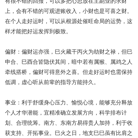
有很不错的回报，可以多把心思放在主副业的求财
上，会有不错的可观进账收入，小财也是可喜之财。
在个人走好运时，可以从根源处催旺命局的运势，这
样才能把好运发挥到极致。
偏财：偏财运亦强，巳火藏干丙火为劫财之禄，但巳
申合、巳酉合皆隐伏其间，暗中若有属猴、属鸡之人
牵线搭桥，偏财可得意外之喜。但走好运时也需保持
低调，虚心听从前辈的指导方能持久。
事业：利于舒缓身心压力、愉悦心境，能够充分释放
个人才华潜能，宜精准确立发展方向，科学排布计
划、合理统筹。南方、东南方易得贵人加持，利于收
获支持、开拓事业。巳火之日，地支巳巳虽有比肩之