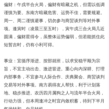
偏财：午戌半合火局，偏财有暗藏之机，但需以低调
谨慎为要。东南方暗藏危害、运势不佳，需要规避。
周一、周二谨慎避事，切勿参与商贸谈判等对外事
项。逢寅时（凌晨三至五时），寅午戌三合火局几近
圆满，偏财星得令，虽整体运势偏弱，但若能抓住此
短暂吉时，仍有小利可得。
事业：宜循序渐进、按部就班，以求安稳平顺为宗
旨，不宜主动出击、激进冒进。重心向内深耕、打理
内部事务，不宜参与人际合作、庆典聚会、商贸谈判
交易等对外事项。南方易得友人帮扶，利于计划落
地、稳步推进。农历四月属狗之人与流年半合火局，
行动力强，但本周逢冲之时宜内敛积蓄，待到下半月
气场转和，自见转机。