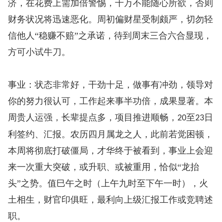
济，在花费上需加倍警惕，千万不能随心所欲，否则
财务状况将迅速恶化。周初偏财星受制颇严，切勿轻
信他人“稳赚不赔”之承诺，待到周末三合六合显现，
方可小试牛刀。
事业：状态非常好，干劲十足，做事有冲劲，领导对
你的努力很认可，工作起来事半功倍，成果显著。本
周贵人运强，长辈提点多，项目推进顺畅，
至
日
20
23
利签约、汇报。农历四月属龙之人，此前若觉困顿，
本周将彻底打破僵局，才华终于被看到，事业上会迎
来一次重大突破，或升职、或被重用，恰似“龙抬
头”之势。值巳午之时（上午九时至下午一时），火
土相生，财官印俱旺，最利向上级汇报工作或竞聘述
职。