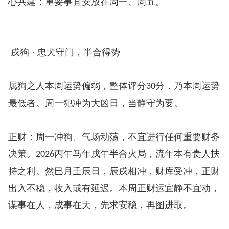
心共建；重要事宜安放在周一、周五。
戌狗 · 忠犬守门，半合得势
属狗之人本周运势偏弱，整体评分
分，乃本周运势
30
最低者。周一犯冲为大凶日，当静守为要。
正财：周一冲狗、气场动荡，不宜进行任何重要财务
决策。
丙午马年戌午半合火局，流年本有贵人扶
2026
持之利。然巳月壬辰日，辰戌相冲，财库受冲，正财
出入不稳，收入或有延迟。本周正财运宜静不宜动，
谋事在人，成事在天，先求安稳，再图进取。