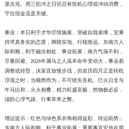
显吉兆。周三犯冲之日切忌有投机心理或冲动消费，
守住现金流是关键。
事业：本日利于才华尽情施展、突破自我束缚，宜秉
持求真务实的态度，脚踏实地、行稳致远。东南方人
际和顺，利于融洽相处、事业拓展；南方气场不利，
尽量回避。
年属马之人虽本命年变动大，事业易
2026
调整或转型，决策宜放慢步伐，但农历四月正是转机
浮现之时，当顺势而为，不可错失良机。巳火日支与
午马比和，火火相叠，精力旺盛至极，然物极必反，
须防心浮气躁、行事草率之弊。
增运提示：红色与绿色系衣饰相得益彰、转运助势；
东南方人际和顺、利于事业拓展；重要事宜安放在周