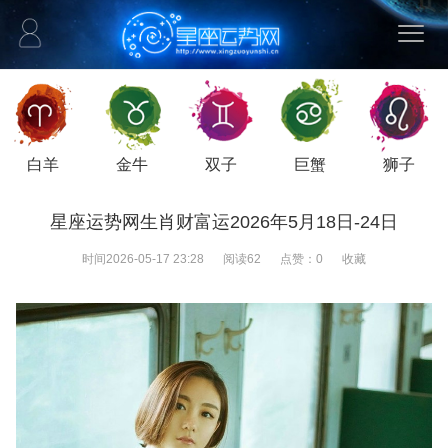
白羊
金牛
双子
巨蟹
狮子
星座运势网生肖财富运2026年5月18日-24日
时间
2026-05-17 23:28
阅读
62
点赞：
0
收藏