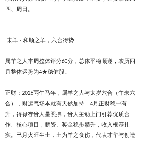
四、周日。
未羊 · 和顺之羊，六合得势
属羊之人本周整体评分
分，总体平稳顺遂，农历四
60
月整体运势为
★稳健股。
4
正财：
丙午马年，属羊之人与太岁六合（午未六
2026
合），财运气场本就有天然加持。
月正财稳中有
4
升，得禄存贵人星照拂，贵人主动上门引荐优质合
作、核心项目，薪资、奖金稳步攀升，收入根基扎
实。巳月火旺生土，土为羊之食伤，代表才华与创造