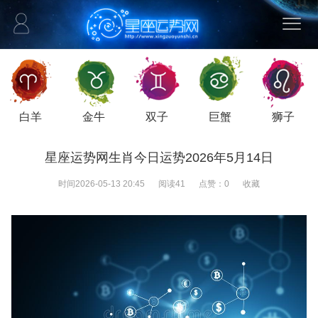
白羊
金牛
双子
巨蟹
狮子
星座运势网生肖今日运势2026年5月14日
时间
2026-05-13 20:45
阅读
41
点赞：
0
收藏