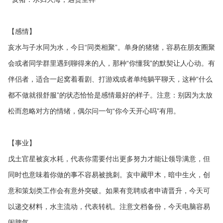
【感情】
亥水与子水同为水，今日“同类相聚”。单身的猪猪，容易在朋友圈聚
会或者同学群里遇到聊得来的人，那种“你懂我”的默契让人心动。有
伴侣者，适合一起窝着看剧、打游戏或者单纯躺平聊天，这种“什么
都不做就很舒服”的状态恰恰是感情最好的样子。注意：别因为太放
松而忽略对方的情绪，偶尔问一句“你今天开心吗”有用。
【事业】
戊土官星被亥水耗，代表你需要付出更多努力才能让领导满意，但
同时也意味着你做的事不容易被挑刺。亥中藏甲木，暗中生火，创
意和策划类工作会有意外突破。如果有竞聘或者申请晋升，今天可
以递交材料，水主流动，代表转机。注意文档备份，今天电脑容易
闹脾气。