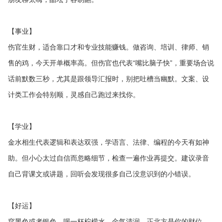
【事业】
伤官生财，适合靠口才和专业技能赚钱。做咨询、培训、律师、销
售的鸡，今天开单概率高。但伤官也代表“嘴比脑子快”，重要场合说
话前默数三秒，尤其是跟领导汇报时，别把吐槽当幽默。文案、设
计类工作会特别顺，灵感自己跑过来找你。
【学业】
金水相生代表逻辑和表达双强，学语言、法律、编程的今天有如神
助。但小心太过自信而忽略细节，检查一遍作业再提交。建议录音
自己背课文或讲题，回听会发现很多自己没意识到的小错误。
【好运】
穿黑色或者银色。喝一杯柠檬水，金气清润。正北方是你的财位，