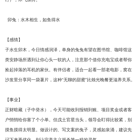
卯兔：水木相生，如鱼得水
【感情】
子水生卯木，今日情感润泽，单身的兔兔有望在图书馆、咖啡馆这
类安静场所遇到让你心头一软的人，注意那个借你充电宝或者帮你
捡起掉落的耳机的家伙。有伴侣者，适合一起看一部老电影，窝在
沙发里分享同一袋薯片，这种“无聊的甜蜜”比烛光晚餐更滋养关系。
【事业】
正财暗藏（子中癸水），今天可能收到报销到账、项目奖金或者客
户悄悄给你塞了个小单。但戊土官星当头，领导会盯得比较紧，别
摸鱼摸得太明显。做设计的、写文案的兔子，灵感如泉涌，建议先
记下来再优化，别让完美主义扼杀第一稿的灵气。