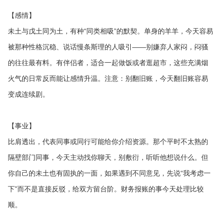
【感情】
未土与戊土同为土，有种“同类相吸”的默契。单身的羊羊，今天容易
被那种性格沉稳、说话慢条斯理的人吸引——别嫌弃人家闷，闷骚
的往往最有料。有伴侣者，适合一起做饭或者逛超市，这些充满烟
火气的日常反而能让感情升温。注意：别翻旧账，今天翻旧账容易
变成连续剧。
【事业】
比肩透出，代表同事或同行可能给你介绍资源。那个平时不太熟的
隔壁部门同事，今天主动找你聊天，别敷衍，听听他想说什么。但
你自己的未土也有固执的一面，如果遇到不同意见，先说“我考虑一
下”而不是直接反驳，给双方留台阶。财务报账的事今天处理比较
顺。