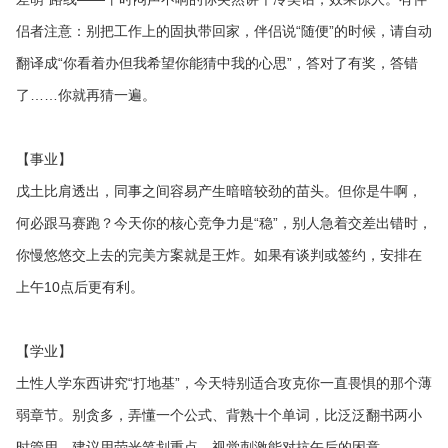
侣者注意：别把工作上的固执带回家，伴侣说“随便”的时候，请自动
翻译成“你看着办但我希望你能猜中我的心思”，答对了有奖，答错
了……你就再猜一遍。
【事业】
戊土比肩透出，同事之间容易产生暗暗较劲的苗头。但你是牛啊，
何必跟马赛跑？今天你的核心竞争力是“稳”，别人急着交差出错时，
你慢悠悠交上去的完美方案就是王炸。如果有谈判或签约，安排在
上午10点后更有利。
【学业】
土性人学东西讲究“打地基”，今天特别适合攻克你一直畏惧的那个薄
弱章节。别贪多，弄懂一个公式、背熟十个单词，比泛泛翻书两小
时管用。建议用荧光笔划重点，视觉刺激能对抗午后的困意。