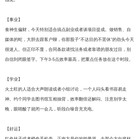
【事业】
食神生偏财，今天特别适合搞点副业或者谈项目提成。做销售、自
媒体的蛇，大胆去跟客户聊，你那股子“不达目的不罢休”的劲头今天
很迷人。但正印不显，合同条款请找法务或者靠谱的朋友过目，别
自信到闭眼签字。下午3-5点效率最高，把重点任务放在这个时段。
【学业】
火土旺的人适合大声朗读或者小组讨论，一个人闷头看书容易走
神。约个同学去图书馆互相抽背，效率翻倍还解闷。注意别学太
晚，眼睛酸了就闭一会儿，听段白噪音充充电。
【好运】
红色袜子或者橙色手机壳。正南方是你的能量源，去那个方向接杯