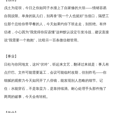
戊土为堤坝，今日之你如同子水撞上了自家修的大坝——情绪容易
自我设限。单身的鼠儿们，别再拿“我一个人也挺好”当借口，隔壁工
位那个总给你带早餐的人，今天如果约你下班走走，别拒绝。有伴
侣者，小心因为“我觉得你应该懂”这种默认设定引发冷战，建议直接
说“我需要一个抱抱”，比暗示一百条微信都管用。
【事业】
日柱与你同地支，这叫“伏吟”，听起来文艺，翻译过来就是：事儿有
点拧巴。文件可能需要返工，会议可能临时改期，但别炸毛——你
细腻的观察力今天如同开了八倍镜，能发现别人忽略的细节。记
住：水能穿石，不是靠蛮力，是靠持续滴。耐心处理手头那件拖了
两周的破事，今天会有转机。
【学业】