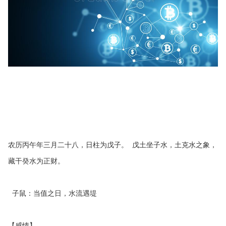
农历丙午年三月二十八，日柱为戊子。 戊土坐子水，土克水之象，
藏干癸水为正财。
子鼠：当值之日，水流遇堤
【感情】