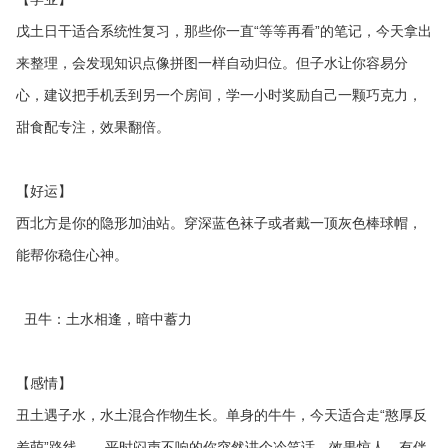
戊土日干适合系统性复习，那些你一直“等等再看”的笔记，今天拿出
来整理，会发现知识点像拼图一样自动归位。但子水让你容易分
心，建议把手机丢到另一个房间，学一小时奖励自己一颗巧克力，
甜食配专注，效果翻倍。
【好运】
西北方是你的隐形加油站。穿深蓝色袜子或者戴一顶灰色棒球帽，
能帮你稳住心神。
丑牛：土水相逢，暗中蓄力
【感情】
丑土遇子水，水土混合作物生长。单身的牛牛，今天适合走“憨厚反
差萌”路线——平时闷声不响的你突然讲个冷笑话，效果惊人。有伴