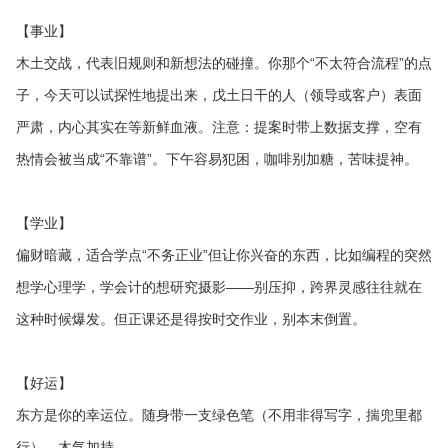
【事业】
木土交战，代表旧规则和新想法的碰撞。你那个“不太符合流程”的点
子，今天可以试探性地提出来，戊土日干的人（领导或客户）表面
严肃，内心其实在等新鲜血液。注意：提案时带上数据支撑，空有
热情会被当成“不靠谱”。下午容易犯困，咖啡别加糖，苦味提神。
【学业】
偏财暗藏，适合学点“不务正业”但让你兴奋的东西，比如编程的突然
想学心理学，学会计的想研究摄影——别压抑，跨界灵感往往就在
这种时候爆发。但正课还是得按时交作业，别本末倒置。
【好运】
东方是你的幸运位。随身带一支绿色笔（不用非得写字，揣兜里都
行），木气加持。