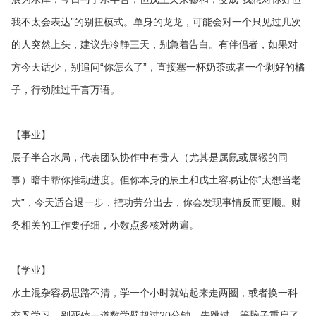
我不太会表达”的别扭模式。单身的龙龙，可能会对一个只见过几次
的人突然上头，建议先冷静三天，别急着告白。有伴侣者，如果对
方今天话少，别追问“你怎么了”，直接塞一杯奶茶或者一个剥好的橘
子，行动胜过千言万语。
【事业】
辰子半合水局，代表团队协作中有贵人（尤其是属鼠或属猴的同
事）暗中帮你推动进度。但你本身的辰土和戊土容易让你“太想当老
大”，今天适合退一步，把功劳分出去，你会发现事情反而更顺。财
务相关的工作要仔细，小数点多核对两遍。
【学业】
水土混杂容易思路不清，学一个小时就站起来走两圈，或者换一科
交叉学习。别死磕一道数学题超过20分钟，先跳过，等脑子重启了