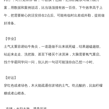
案，用数据和案例说话，比当场顶撞有效一百倍。下午效率高于上
午，把需要耐心的活安排在2点后。可能有临时出差或外勤，提前做
好准备。
【学业】
土气太重容易钻牛角尖，一道题做不出来就死磕，结果越磕越烦。
站起来走走、洗把脸、甚至下楼买个冰淇淋，大脑需要氧气重启。
找个学霸同学问一问，别人的一句话可能顶你自己想一小时。
【好运】
穿红色或者绿色，木火能疏通你淤堵的土气。吃点酸的，比如柠檬
糖或者山楂条。
亥猪：水归大海，遇贵呈祥