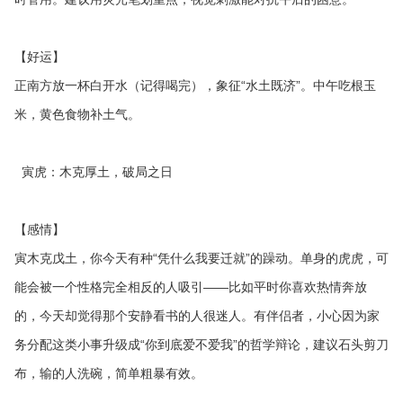
【好运】
正南方放一杯白开水（记得喝完），象征“水土既济”。中午吃根玉
米，黄色食物补土气。
寅虎：木克厚土，破局之日
【感情】
寅木克戊土，你今天有种“凭什么我要迁就”的躁动。单身的虎虎，可
能会被一个性格完全相反的人吸引——比如平时你喜欢热情奔放
的，今天却觉得那个安静看书的人很迷人。有伴侣者，小心因为家
务分配这类小事升级成“你到底爱不爱我”的哲学辩论，建议石头剪刀
布，输的人洗碗，简单粗暴有效。