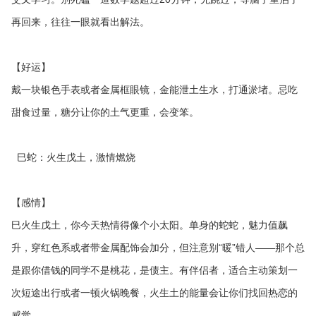
再回来，往往一眼就看出解法。
【好运】
戴一块银色手表或者金属框眼镜，金能泄土生水，打通淤堵。忌吃
甜食过量，糖分让你的土气更重，会变笨。
巳蛇：火生戊土，激情燃烧
【感情】
巳火生戊土，你今天热情得像个小太阳。单身的蛇蛇，魅力值飙
升，穿红色系或者带金属配饰会加分，但注意别“暖”错人——那个总
是跟你借钱的同学不是桃花，是债主。有伴侣者，适合主动策划一
次短途出行或者一顿火锅晚餐，火生土的能量会让你们找回热恋的
感觉。