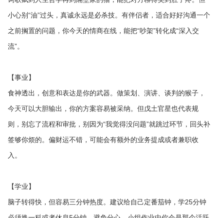
小心别“油”过头，真诚永远是必杀技。有伴侣者，适合好好沟通一个
之前搁置的问题，你今天的情商在线，能把“吵架”转化成“深入交
流”。
【事业】
食神透出，创意和表达是你的武器。做策划、演讲、谈判的猴子，
今天可以大胆输出，你的方案容易被采纳。但戊土官星也代表规
则，别忘了流程和审批，别因为“我觉得没问题”就跳过环节，回头补
签够你烦的。偏财运不错，可能会有额外的业务提成或者兼职收
入。
【学业】
脑子转得快，但容易三分钟热度。建议给自己定番茄钟，学25分钟
必须换一科或者休息5分钟，避免分心。小组作业中你会是那个活跃