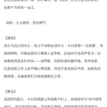
去那个方向站一会儿。
戌狗：土土相刑，管住脾气
【感情】
戌土与戊土同为土，加上子水暗合戌中火，今日容易“一点就着”。单
身的狗狗，可能会因为小事跟人起争执，比如对方说话声音大一点
你都觉得是在针对你——深呼吸，别把好感对象吓跑。有伴侣者，
注意别把工作上的不顺心带回家，伴侣不是你的出气筒。如果实在
憋得慌，去健身房打沙袋或者跑五公里。
【事业】
戊戌同为阳土，今日容易跟上司或客户杠上，你觉得对方“外行指导
内行”，对方觉得你“轴”。不妨换个思路：把你的建议写成书面方