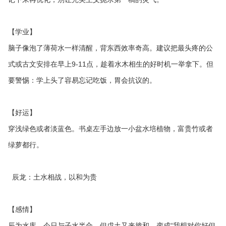
【学业】
脑子像泡了薄荷水一样清醒，背东西效率奇高。建议把最头疼的公
式或古文安排在早上9-11点，趁着水木相生的好时机一举拿下。但
要警惕：学上头了容易忘记吃饭，胃会抗议的。
【好运】
穿浅绿色或者淡蓝色。书桌左手边放一小盆水培植物，富贵竹或者
绿萝都行。
辰龙：土水相战，以和为贵
【感情】
辰为水库，今日与子水半合，但戊土又来掺和，变成“我想对你好但