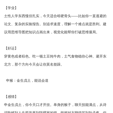
【学业】
土性人学东西慢但扎实，今天适合啃硬骨头——比如你一直逃避的
论文、复杂的实验报告。别追求速度，理解一个难点就是胜利。建
议用思维导图把知识点画出来，视觉化能帮你打破思维僵局。
【好运】
穿黄色或者棕色。吃一顿土豆炖牛肉，土气食物稳你心神。避开东
北方，那个方向今天会让你莫名烦躁。
申猴：金生戊土，能说会道
【感情】
申金生戊土，你今天口才开挂。单身的猴子，聊天技能满点，从诗
词歌赋到人生哲学再到隔壁家的猫，能把对方聊得笑到肚子疼。但