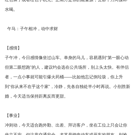
水喝。
午马：子午相冲，动中求财
【感情】
子午冲，今日感情像坐过山车。单身的马儿，容易遇到“第一眼心动
但第二眼想跑”的人，建议约会选在公共场所，别上头太快。有伴侣
者，一点小事就可能引爆火药桶——比如他忘记倒垃圾，你上升
到“你从来不在乎这个家”，冷静，先各自独处半小时再说。小别胜新
婚，今天适当保持距离反而更甜。
【事业】
冲则动，今天适合跑外勤、出差、拜访客户，坐在工位上只会让你
坐立不安。但注意交通安全，尤其是骑电动车或开车的朋友，别抢