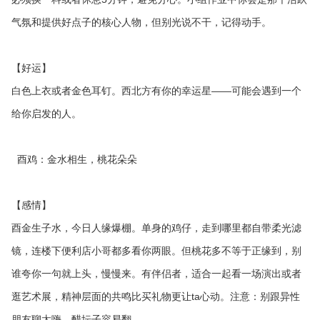
气氛和提供好点子的核心人物，但别光说不干，记得动手。
【好运】
白色上衣或者金色耳钉。西北方有你的幸运星——可能会遇到一个
给你启发的人。
酉鸡：金水相生，桃花朵朵
【感情】
酉金生子水，今日人缘爆棚。单身的鸡仔，走到哪里都自带柔光滤
镜，连楼下便利店小哥都多看你两眼。但桃花多不等于正缘到，别
谁夸你一句就上头，慢慢来。有伴侣者，适合一起看一场演出或者
逛艺术展，精神层面的共鸣比买礼物更让ta心动。注意：别跟异性
朋友聊太嗨，醋坛子容易翻。