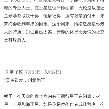
域的专业人士。在土星这位严师面前，无论是叛逆还
是勤学都取决于你，但请记得：所有艰辛的付出，未
来终会收到丰厚的回报。这个周末，情绪敏感是你最
大的特质，别让自己太累，安静的休息比无谓的社交
更有疗愈力。
♌
狮子座
月
日
月
日
️
(7
23
- 8
22
)
“灵感迸发，创意为王”
狮子，今天你的宣传宫内有三颗行星正在闪耀：火
星、土星和海王星。如果你是位创作者或经营者，今