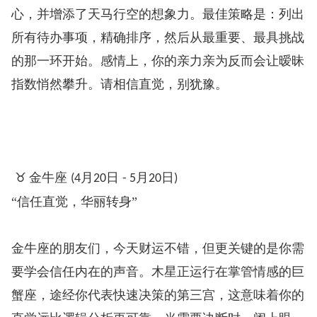
心，并增添了天马行空的想象力。最佳策略是：列出
所有待办事项，精确排序，然后从最重要、最具挑战
的那一环开始。感情上，你的亲力亲为反而会让暧昧
指数悄然攀升。请相信直觉，别犹豫。
♉
金牛座
月
日
月
日
️
(4
20
- 5
20
)
“信任直觉，华丽转身”
金牛座的朋友们，今天财运不错，但更关键的是你需
要学会信任内在的声音。木星正运行在掌管情感的巨
蟹座，途经你代表快速决策的第三宫，这意味着你的