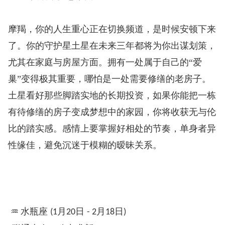
摩羯，你的人生重心正在切换频道，是时候安顿下来
了。你的守护星土星在未来三年都将为你出谋划策，
尤其在家庭与房屋方面。拥有一处属于自己的“爱
巢”变得极其重要，哪怕是一处需要修缮的老房子。
土星看好那些脚踏实地的长期投资，如果你能把一栋
有待修缮的房子变成梦想中的家园，你将收获无与伦
比的踏实感。感情上要掌握好相处的节奏，单身者异
性缘佳，避免沉迷于模糊的暧昧关系。
♒
水瓶座
月
日
月
日
️
(1
20
- 2
18
)