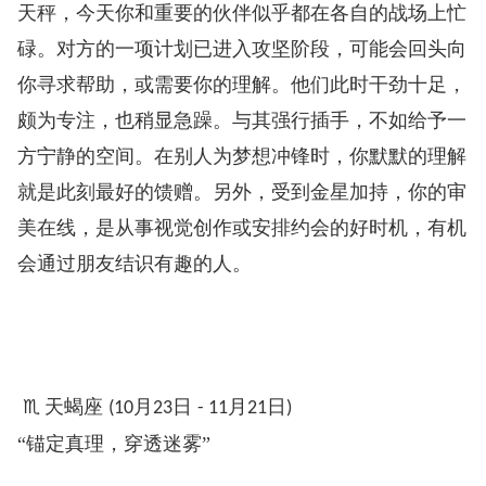
天秤，今天你和重要的伙伴似乎都在各自的战场上忙
碌。对方的一项计划已进入攻坚阶段，可能会回头向
你寻求帮助，或需要你的理解。他们此时干劲十足，
颇为专注，也稍显急躁。与其强行插手，不如给予一
方宁静的空间。在别人为梦想冲锋时，你默默的理解
就是此刻最好的馈赠。另外，受到金星加持，你的审
美在线，是从事视觉创作或安排约会的好时机，有机
会通过朋友结识有趣的人。
♏
天蝎座
月
日
月
日
️
(10
23
- 11
21
)
“锚定真理，穿透迷雾”