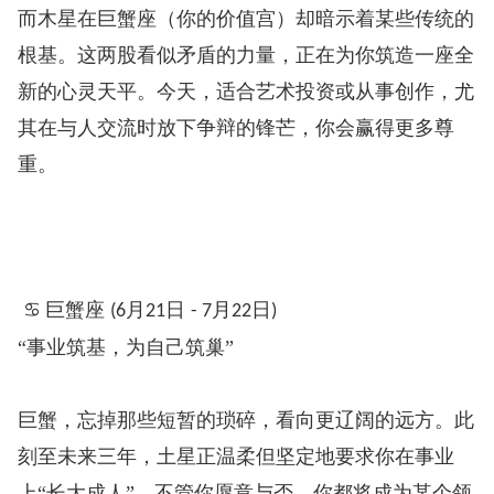
而木星在巨蟹座（你的价值宫）却暗示着某些传统的
根基。这两股看似矛盾的力量，正在为你筑造一座全
新的心灵天平。今天，适合艺术投资或从事创作，尤
其在与人交流时放下争辩的锋芒，你会赢得更多尊
重。
♋
巨蟹座
月
日
月
日
️
(6
21
- 7
22
)
“事业筑基，为自己筑巢”
巨蟹，忘掉那些短暂的琐碎，看向更辽阔的远方。此
刻至未来三年，土星正温柔但坚定地要求你在事业
上“长大成人”。不管你愿意与否，你都将成为某个领