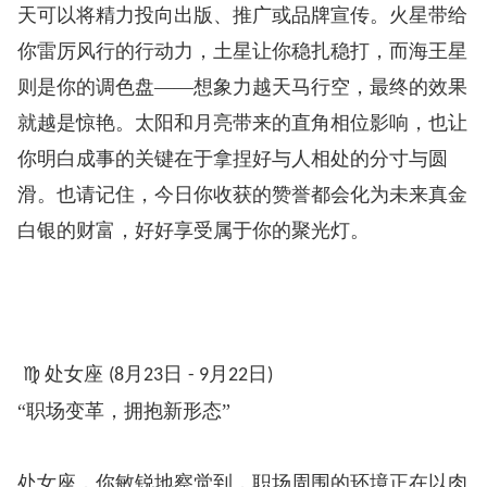
天可以将精力投向出版、推广或品牌宣传。火星带给
你雷厉风行的行动力，土星让你稳扎稳打，而海王星
则是你的调色盘——想象力越天马行空，最终的效果
就越是惊艳。太阳和月亮带来的直角相位影响，也让
你明白成事的关键在于拿捏好与人相处的分寸与圆
滑。也请记住，今日你收获的赞誉都会化为未来真金
白银的财富，好好享受属于你的聚光灯。
♍
处女座
月
日
月
日
️
(8
23
- 9
22
)
“职场变革，拥抱新形态”
处女座，你敏锐地察觉到，职场周围的环境正在以肉