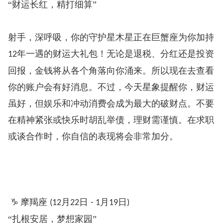
“财运长红，精打细算”
射手，深呼吸，你的守护星木星正在巨蟹座为你加持
年一遇的财运大礼包！无论是退税、分红还是投资
12
回报，金钱将从各个角落向你涌来。所以现在去查看
你的账户会有好消息。不过，今天星象提醒你，财运
虽好，但娱乐和冲动消费会成为最大的破财点。不要
在精神紧张或快乐时胡乱举债，理财需谨慎。在求职
或谈合作时，你自信的表现将会非常加分。
♑
摩羯座
月
日
月
日
️
(12
22
- 1
19
)
“扎根安居，梦想家园”