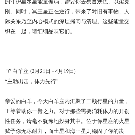
的守护星水星能量偏弱，需要你去察言观色、以柔克
刚。同时，冥王星正在逆行，带来了对旧有事物、人
际关系乃至内心模式的深层拷问与清理。这些能量交
织在一起，请细细品味它们。
♈
白羊座
月
日
月
日
️
(3
21
- 4
19
)
“主动出击，体力先行”
亲爱的白羊，今天白羊座内汇聚了三颗行星的力量，
正等着助你一臂之力。对于那些需要消耗体力的开创
性任务，请毫不犹豫地投身其中。位于你星座的火星
赋予你无尽耐力，而土星和海王星则稳固了你的决