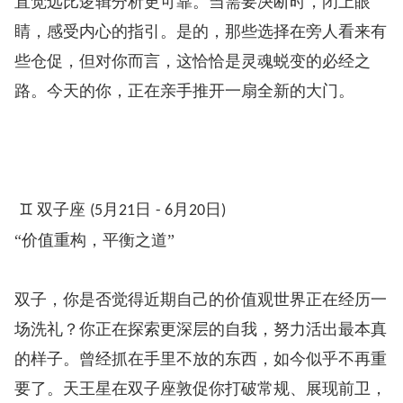
直觉远比逻辑分析更可靠。当需要决断时，闭上眼
睛，感受内心的指引。是的，那些选择在旁人看来有
些仓促，但对你而言，这恰恰是灵魂蜕变的必经之
路。今天的你，正在亲手推开一扇全新的大门。
♊
双子座
月
日
月
日
️
(5
21
- 6
20
)
“价值重构，平衡之道”
双子，你是否觉得近期自己的价值观世界正在经历一
场洗礼？你正在探索更深层的自我，努力活出最本真
的样子。曾经抓在手里不放的东西，如今似乎不再重
要了。天王星在双子座敦促你打破常规、展现前卫，