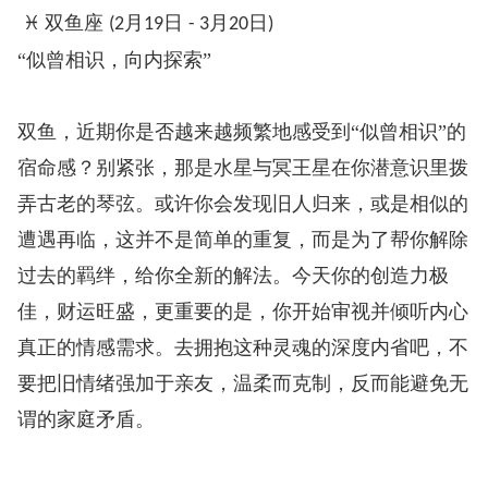
♓
双鱼座
月
日
月
日
️
(2
19
- 3
20
)
“似曾相识，向内探索”
双鱼，近期你是否越来越频繁地感受到“似曾相识”的
宿命感？别紧张，那是水星与冥王星在你潜意识里拨
弄古老的琴弦。或许你会发现旧人归来，或是相似的
遭遇再临，这并不是简单的重复，而是为了帮你解除
过去的羁绊，给你全新的解法。今天你的创造力极
佳，财运旺盛，更重要的是，你开始审视并倾听内心
真正的情感需求。去拥抱这种灵魂的深度内省吧，不
要把旧情绪强加于亲友，温柔而克制，反而能避免无
谓的家庭矛盾。