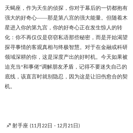
天蝎座，作为天生的侦探，你对于幕后的一切都抱有
强大的好奇心——那是第八宫的强大能量。但随着木
星进入你的第九宫，你的好奇心正在发生惊人的转
化：你不再仅仅是窃窃私语那些秘密，而是开始渴望
探寻事情的客观真相与终极智慧。对于在金融或科研
领域深耕的你，这是深度产出的好时机。今天如果被
迫充当“和事佬”调解朋友矛盾，记得不要迷失自己的
底线，该直言时就别隐忍，因为这是让旧伤愈合的契
机。
♐
射手座
月
日
月
日
️
(11
22
- 12
21
)