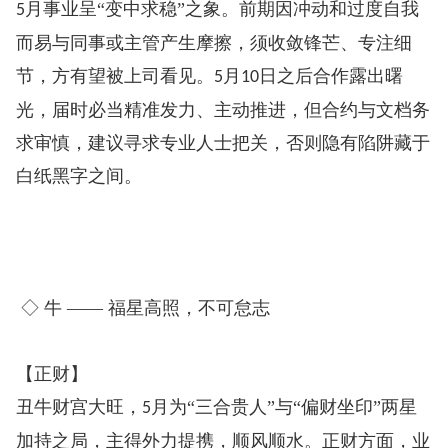
月事业呈“变中求稳”之象。前期因冲动和过度自我
5
而易与同事或主管产生摩擦，须收敛锋芒、专注细
节，方有望被上司看见。
月
日之后合作露出曙
5
10
光，届时必当精准发力、主动推进，但合约与文档务
求审慎，建议寻求专业人士把关，否则隐有陷阱藏于
白纸黑字之间。
◇ 牛 —— 福星高照，不可怠志
【正财】
丑牛财宫大旺，
月为“三合贵人”与“偏财坐印”两星
5
加持之局，主得外力提携，顺风顺水。正财方面，业