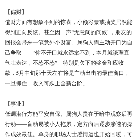
【偏财】
偏财方面有想象不到的惊喜，小额彩票或抽奖居然能
得到正向反馈。甚至因一声“无意间的问候”，朋友的
回报会带来一笔意外小财富。属狗人需主动开口为自
己争取——“你不开口就永远拿不到，本月就该理直
气壮表达，不怂不怂”。特别是欠下的奖金和应收
款，
月中旬那十天左右将是主动出击的最佳窗口，
5
一旦抓住，收入可跃上全新台阶。
【事业】
低调潜行方能平安自保。属狗人贵在于暗中观察后再
行动——盲动易被小人拖累，定方向后逐步渗透的操
作成效最佳。单身的职场人士感情运也开始回暖，可