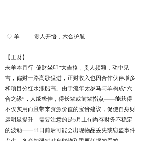
◇ 羊 —— 贵人开悟，六合护航
【正财】
未羊本月行“偏财坐印”大吉格，贵人频频，动中见
吉，偏财一路高歌猛进，正财收入也因合作伙伴增多
和项目分红水涨船高。由于流年太岁马与羊构成“六
合之缘”，人缘极佳，得长辈或前辈指点——能获得
不仅实用而且带来资源价值的宝贵建议，促使自身财
运明显提升。需要注意的是
月上旬尚存财务不稳定
5
的波动——
日前后可能会出现物品丢失或窃盗事件
11