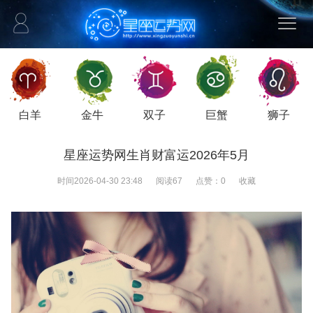
白羊
金牛
双子
巨蟹
狮子
星座运势网生肖财富运2026年5月
时间
2026-04-30 23:48
阅读
67
点赞：
0
收藏