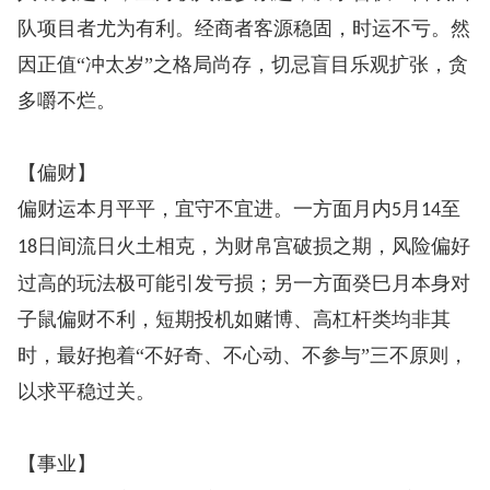
队项目者尤为有利。经商者客源稳固，时运不亏。然
因正值“冲太岁”之格局尚存，切忌盲目乐观扩张，贪
多嚼不烂。
【偏财】
偏财运本月平平，宜守不宜进。一方面月内
月
至
5
14
日间流日火土相克，为财帛宫破损之期，风险偏好
18
过高的玩法极可能引发亏损；另一方面癸巳月本身对
子鼠偏财不利，短期投机如赌博、高杠杆类均非其
时，最好抱着“不好奇、不心动、不参与”三不原则，
以求平稳过关。
【事业】