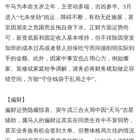
午马为本命太岁之年，主变动多端，吉凶参半。
月
5
进入“七杀坐劫”凶运，障碍不断，有劲无处施展，甚
至因朋友之危困而反拖自身下水。正财方面运势尚
可，薪资底薪和固定收入基本维持，但不排除因突发
加班的成本过高或者替人担保吃亏而间接削弱实际到
手的金额。此外，因家中事宜也占用心力，例如搬
家、装修或家庭纷争调解，请务必将财务规划做足容
错空间，方能“守住钱袋于乱局之中”。
【偏财】
偏财运势隐藏惊喜。寅午戌三合火局中因“天马”吉星
辅助，属马人的偏财运其实在同类生肖中不算弱势，
甚至业务族有机会签到大单。但整体格局欠佳的情况