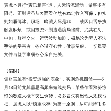
寅虎本月行“寅巳相害”运，人际暗流涌动，做事多有
阻碍。正财运虽从表面看仍然有稳定收入可保，但实
则如履薄冰。职场上暗藏人际是非——或因口舌争执
触发麻烦，或因投资计划遭遇骗局陷阱。尤其在
月
5
中旬，群星交火、运势波动加剧，极易沦为旁人不法
手法的受害者，务必谨守心性，做事留痕。一切重要
文件与签字事项务必亲自把关。
【偏财】
偏财宫虽有“投资运强的表象”，实则危机四伏——
5
月
日前尤其需忌高频率短线交易，某些乍看涨势惊
18
艳的赛道大概率突生倒转，贪多冒失将出现大规模亏
损。属虎人以“稳重求存”为第一原则，尽可能持币多