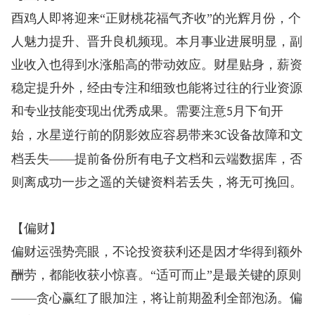
酉鸡人即将迎来“正财桃花福气齐收”的光辉月份，个
人魅力提升、晋升良机频现。本月事业进展明显，副
业收入也得到水涨船高的带动效应。财星贴身，薪资
稳定提升外，经由专注和细致也能将过往的行业资源
和专业技能变现出优秀成果。需要注意
月下旬开
5
始，水星逆行前的阴影效应容易带来
设备故障和文
3C
档丢失——提前备份所有电子文档和云端数据库，否
则离成功一步之遥的关键资料若丢失，将无可挽回。
【偏财】
偏财运强势亮眼，不论投资获利还是因才华得到额外
酬劳，都能收获小惊喜。“适可而止”是最关键的原则
——贪心赢红了眼加注，将让前期盈利全部泡汤。偏