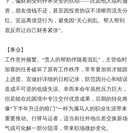
下，偏财易受到外界突变的扰动——比如他人临时撤
资，朋友借钱不还，甚至因投资协议不清晰而流失分
红。宜远离借贷行为，避免因“关心则乱、帮人帮到
底反而让自己财务紧张”。
【事业】
工作意外频繁、“贵人的帮助伴随着混乱”，主管临时
加塞的任务破坏了原有工作秩序，常常要加班才能跟
上进度。宜做好详细的日程记录，防范因分心和错误
造成不可逆的低级失误。幸而本命年虽然压力巨大，
但若能在此困境中专注交付优质成果，后期的转化将
像“下半年升迁的暗门”一样为属马人的职业生涯带来
重要推动。行驿马运者，适当前往外地出差交换新场
气或可化解一部分阻滞，带来职场微妙变化。