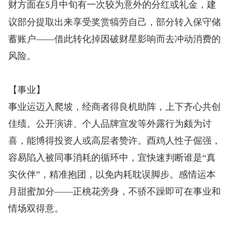
财方面在
月中旬有一次较为意外的分红或礼金，建
5
议部分提取出来享受奖赏犒劳自己，部分转入保守储
蓄账户——借此转化掉因破财星影响而去冲动消费的
风险。
【事业】
事业运迈入爬坡，经商者得良机助阵，上下齐心共创
佳绩。公开演讲、个人品牌宣发等外露行为颇为讨
喜，能博得投资人或高层者赞许。酉鸡人性子倔强，
容易陷入被同事消耗的循环中，宜快速判断谁是“真
实伙伴”，精准抱团，以免内耗耽误脚步。感情运本
月甜蜜加分——正桃花旁身，不骄不躁即可在事业和
情场双得意。