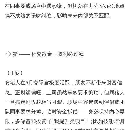
在同事圈或场合中遇妙缘，但切勿在办公室办公地点
搞不成熟的暧昧纠缠，影响未来内部关系匹配。
◇ 猪 —— 社交散金，取利必过滤
【正财】
亥猪人在
月交际宫极度活跃，朋友不断带来财富信
5
息。正财运偏旺，上司虽然事多要求繁琐，但属猪人
一旦搞定则收获相当可观。职场中容易遇到伴侣或团
队同事要求分摊、临时资金拆借——务必保持内心界
限，多储蓄和投资“自我提升类项目”（比如技能培训