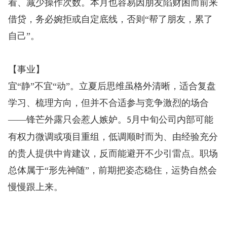
看、减少操作次数。本月也容易因朋友陷财困而前来
借贷，务必婉拒或自定底线，否则“帮了朋友，累了
自己”。
【事业】
宜“静”不宜“动”。立夏后思维虽格外清晰，适合复盘
学习、梳理方向，但并不合适参与竞争激烈的场合
——锋芒外露只会惹人嫉妒。
月中旬公司内部可能
5
有权力微调或项目重组，低调顺时而为、由经验充分
的贵人提供中肯建议，反而能避开不少引雷点。职场
总体属于“形先神随”，前期把姿态稳住，运势自然会
慢慢跟上来。