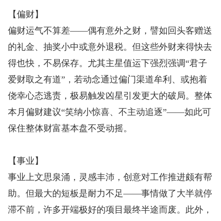
【偏财】
偏财运气不算差——偶有意外之财，譬如回头客赠送
的礼金、抽奖小中或意外退税。但这些外财来得快去
得也快，不易保存。尤其主星值运下强烈强调“君子
爱财取之有道”，若动念通过偏门渠道牟利、或抱着
侥幸心态逃责，极易触发凶星引发更大的破局。整体
本月偏财建议“笑纳小惊喜、不主动追逐”——如此可
保住整体财富基本盘不受动摇。
【事业】
事业上文思泉涌，灵感丰沛，创意对工作推进颇有帮
助。但最大的短板是耐力不足——事情做了大半就停
滞不前，许多开端极好的项目最终半途而废。此外，