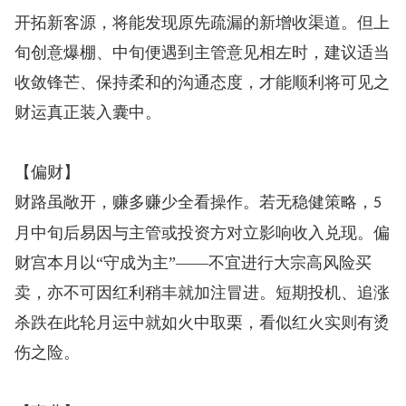
开拓新客源，将能发现原先疏漏的新增收渠道。但上
旬创意爆棚、中旬便遇到主管意见相左时，建议适当
收敛锋芒、保持柔和的沟通态度，才能顺利将可见之
财运真正装入囊中。
【偏财】
财路虽敞开，赚多赚少全看操作。若无稳健策略，
5
月中旬后易因与主管或投资方对立影响收入兑现。偏
财宫本月以“守成为主”——不宜进行大宗高风险买
卖，亦不可因红利稍丰就加注冒进。短期投机、追涨
杀跌在此轮月运中就如火中取栗，看似红火实则有烫
伤之险。