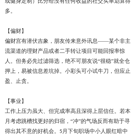
或健身定制）比分给没有任何收益的社交买单划算得
多。
【偏财】
偏财宫有潜伏吉象，朋友传来意外讯息——某个非主
流渠道的理财产品或者二手转让项目可能回报率惊
人。但务必先过滤筛选，绝不可朋友说“很稳”就全仓
押上，易被信息差坑掉。小彩头可小试牛刀，但应止
盈、止贪。
【事业】
工作上压力虽大、但完成率高且深得上层信任。若本
月考虑跳槽找更好的归宿，“冲”的气场反而有助于寻
得出其不意的好机会。
月下旬职场中小人眼红暗中
5