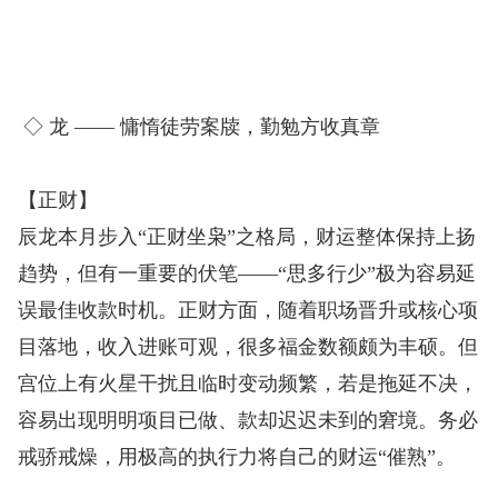
◇ 龙 —— 慵惰徒劳案牍，勤勉方收真章
【正财】
辰龙本月步入“正财坐枭”之格局，财运整体保持上扬
趋势，但有一重要的伏笔——“思多行少”极为容易延
误最佳收款时机。正财方面，随着职场晋升或核心项
目落地，收入进账可观，很多福金数额颇为丰硕。但
宫位上有火星干扰且临时变动频繁，若是拖延不决，
容易出现明明项目已做、款却迟迟未到的窘境。务必
戒骄戒燥，用极高的执行力将自己的财运“催熟”。