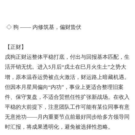
◇ 狗 —— 内修筑基，偏财蛰伏
【正财】
戌狗正财运整体平稳打底，付出与回报基本匹配，生
活开销无忧。进入
月后“戌土在巳月火生土”之势大
5
增，原本温吞运势被点火激活，财运路上暗藏机遇。
但因本月星局偏向“内功”，事业上更适合整理旧案
件、保守复盘，不适合贸然任性扩张新战场。在收入
平稳的大前提下，注意团队工作可能有某位同事有意
无意抢功——月内重要节点前最好同步给多方领导同
时汇报，将成果透明化，避免被选择性忽略。