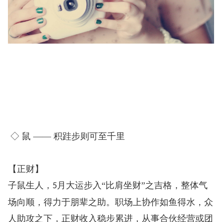
◇ 鼠 —— 积跬步则可至千里
【正财】
子鼠生人，
月大运步入“比肩坐财”之吉格，整体气
5
场向顺，得力于朋辈之助。职场上协作如鱼得水，众
人助攻之下，正财收入稳步累进，从事合伙经营或团