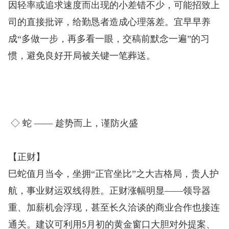
因轻率或追求速度而出现的小差错不少，可能招致上
司的直接批评，给勤恳者造成心理落差。宜早早养
成“多做一步，再多看一眼，交稿前默念一遍”的习
惯，避免良好开局被关键一笔葬送。
◇ 蛇 —— 趁势而上，谨防火盛
【正财】
巳蛇值月当令，坐拥“正官坐比”之大吉格局，贵人护
航，事业财运双线得胜。正财涨幅明显——领导器
重、加薪机会浮现，甚至长久洽谈的商业合作也接连
通关。建议可利用
月初的黄金窗口大胆对外提案、
5