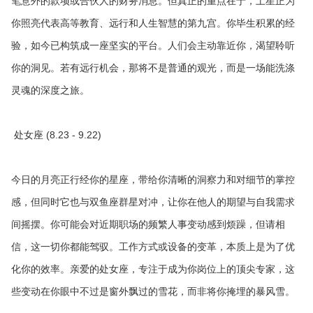
笔意外的款项或合伙人的财务消息。但真正的重点在于，土星正为
你照亮代表高等教育、远行和人生智慧的第九宫。你毕生积累的经
验，如今已构筑成一座坚实的平台。人们会主动靠近你，渴望聆听
你的洞见。若有远行机会，那将不是普通的观光，而是一场能洗涤
灵魂的深度之旅。
处女座 (8.23 - 9.22)
今日的月亮正行经你的星座，带给你清晰的洞察力和对细节的掌控
感，但同时它也与双鱼座群星对冲，让你在他人的期望与自我需求
间摇摆。你可能会对近期职场的频繁人事变动感到烦躁，但请相
信，这一切你都能驾驭。工作方式或设备的变革，本质上是为了优
化你的效率。亲爱的处女座，专注于成为你岗位上的顶尖专家，这
些变动在你眼中不过是窗外飘过的雪花，而非将你掩埋的暴风雪。