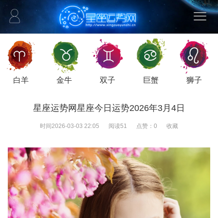
白羊
金牛
双子
巨蟹
狮子
星座运势网星座今日运势2026年3月4日
时间
2026-03-03 22:05
阅读
51
点赞：
0
收藏