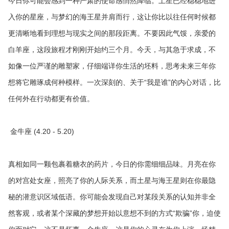
今日你可能会感到一种严肃的使命感悄然降临。土星已经稳稳地进
入你的星座，与梦幻的海王星并肩而行，这让你比以往任何时候都
更清晰地看到理想与现实之间的那段距离。不要因此气馁，亲爱的
白羊座，这段旅程才刚刚开始约三个月。今天，与其急于求成，不
如像一位严谨的雕塑家，仔细端详你生活的坯料，思考未来三年你
想将它雕琢成何种模样。一次深刻的、关于“我是谁”的内心对话，比
任何外在行动都更有价值。
金牛座 (4.20 - 5.20)
真相如同一颗包裹着糖衣的药片，今日的你需细细品味。月亮在你
的对宫处女座，照亮了你的人际关系，而土星与海王星则在你最隐
秘的潜意识区域低语。你可能会发现自己对某段关系的认知并非全
然客观，或者某个深藏的梦想开始以意想不到的方式“欺骗”你，迫使