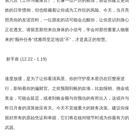
第六宫（工作与健康宫），它像一位严厉的教练，敦促你建立更高
效的日常惯例，但也暗藏着让你成为工作狂的风险。今天，当月亮
照亮你的友谊宫时，一位朋友的话可能会点醒你，让你意识到身心
正在透支。请留意那些来自身体的小信号，学会对那些重要人物塞
来的“额外任务”优雅而坚定地说“不”，才是真正的智慧。
射手座 (12.22 - 1.19)
速度放缓，是为了让你看清风景。你的守护星木星仍在巨蟹座逆
行，影响着你的偏财宫。之前预期到账的款项，比如报销、佣金或
奖金，可能会延迟，或者到账金额与你预估的有所出入，这或许与
昨日月食的清算效应有关。今天不宜做重大的财务决策。建议你保
留好所有的原始凭证和单据，它们将在核对细节时成为你最有力的
武器。