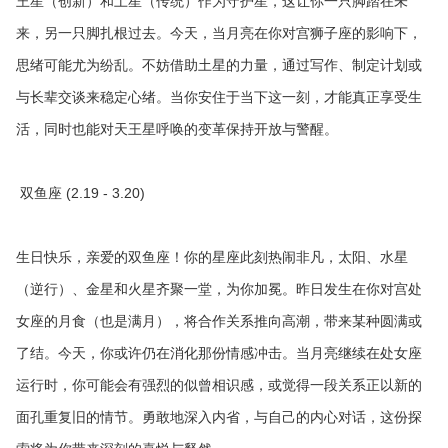
王星（创新）和土星（传统）作为守护星，这让你一只脚踏在未
来，另一只脚扎根过去。今天，当月亮在你对宫狮子座的影响下，
思绪可能尤为纷乱。不妨借助土星的力量，通过写作、制定计划或
与长辈交谈来稳定心绪。当你安住于当下这一刻，才能真正享受生
活，同时也能对天王星呼唤的变革保持开放与警醒。
双鱼座 (2.19 - 3.20)
生日快乐，亲爱的双鱼座！你的星座此刻热闹非凡，太阳、水星
（逆行）、金星和火星齐聚一堂，为你加冕。昨日发生在你对宫处
女座的月食（也是满月），将合作关系推向高潮，带来某种圆满或
了结。今天，你或许仍在消化那份情感冲击。当月亮继续在处女座
运行时，你可能会有强烈的似曾相识感，或觉得一段关系正以新的
面孔重复旧的情节。勇敢地深入内省，与自己的内心对话，这份探