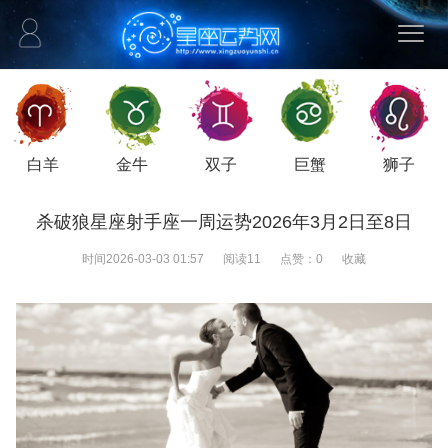
白羊
金牛
双子
巨蟹
狮子
杀破狼星座射手座一周运势2026年3月2日至8日
时间
2026-03-03 01:57
阅读
11
点赞：
0
收藏