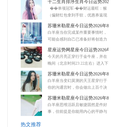
十二生肖排序生肖今日运势2026年8月5
感悟。第一次是8月12日发生在狮子座20度的新月
��单项冠军-��财运最旺：猴
日食，整体氛围十分利好。新月代表机遇，会打开
（偏财红包拿到手软，优惠券返现
从前难以触及的大门
轮番来）-❤️感情最顺：龙&马&兔
苏珊米勒星座今日运势2026年8月6日
（自信＋热情＋温柔，桃花三剑客）-��事业最
白羊座当你完成某件重要事情时，
佳：龙&虎（战
可能会感到自己已准备好将创造力
与自信相结合。只要你用心坚持到
星座运势网星座今日运势2026年8月5日
底，个人项目或浪漫时刻都会显得更加意义非凡。
今天的月亮正穿行于金牛座，并在
随着狮子座的太阳与白羊座的土星形成合相，你或
晚间（北京时间23:22左右）进入下
许能更自然地向他人展现
弦月阶段。下弦月总是带来一
苏珊米勒星座今日运势2026年8月5日
种“清理”的冲动——你想放下那些不再服务于你的
白羊座当变幻莫测的天王星穿行于
东西，无论是物质上的堆积，还是情感上的负
你的沟通宫时，你会做出上百个决
担。 而最令
定，随后又反复变卦。在这股天体
苏珊米勒星座今日运势2026年8月7日
影响下，你的思绪如闪电般迅捷，学习能力显著提
白羊座思维活跃且敏捷固然是件好
升，思维敏捷度也随之增强。此外，离奇古怪的话
事，但前提是你能用内心的平静与
题会引起你的兴趣，而你
稳定来平衡这种状态。天王星正运
热文推荐
行在代表思想与细微感知第三宫。虽然这能让你的