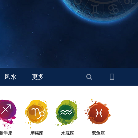
风水
更多
射手座
摩羯座
水瓶座
双鱼座