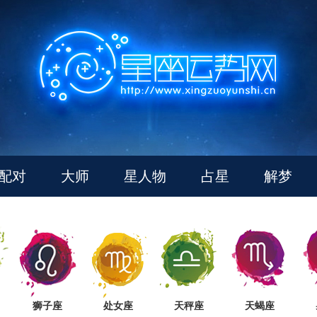
配对
大师
星人物
占星
解梦
狮子座
处女座
天秤座
天蝎座