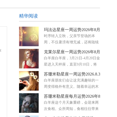
精华阅读
玛法达星座一周运势2026年8月5日至11
时序转入立秋，父亲节登场的本
周，不仅暑涝有增无减，还将陆续
迎来金星转进天秤座、水星转进狮
享
克莱尔星座一周运势2026年8月3日-9日
子座与火星转进巨蟹座三大星兆大氛围的集体转
白羊座白羊座，3月21日-4月20日金
向，从国际到社会的集体潜意识将出现既妥协务
星进入天秤座，直至9月10日，将
实，又难免高调主观的矛盾循环
你的注意力牢牢地放在伙伴关系、
苏珊米勒星座一周运势2026.8.3-8.9
协议和情感公平上。你开始注意到哪些地方的努力
白羊座朋友们会让这充满趣味的一
感觉是单向的，哪些地方真正存在着平衡。八月要
周变得格外有意义。随着幸运的木
求你停止满足
星穿行于你星盘中那个热爱欢乐、
苏珊米勒星座每月运势2026年8月
富有表现力的区域，你的爱情生活正熠熠生辉。无
白羊座这个月天象重磅，会迎来两
论你是单身还是正处于幸福的恋爱关系中，浪漫之
次食相。众所周知，食相往往带来
花都在绽放。未来几天，
迅速的转变，也常会让人获得全新