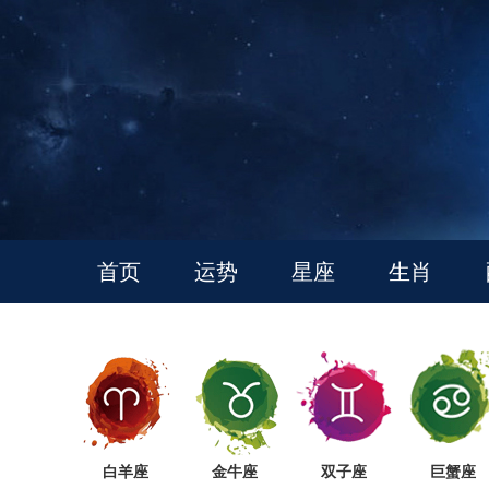
首页
运势
星座
生肖
白羊座
金牛座
双子座
巨蟹座