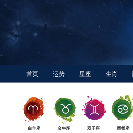
首页
运势
星座
生肖
白羊座
金牛座
双子座
巨蟹座