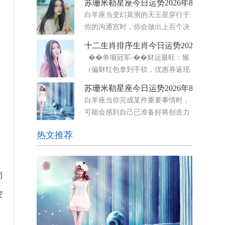
苏珊米勒星座今日运势2026年8月5日
种“清理”的冲动——你想放下那些不再服务于你的
白羊座当变幻莫测的天王星穿行于
东西，无论是物质上的堆积，还是情感上的负
你的沟通宫时，你会做出上百个决
担。 而最令
定，随后又反复变卦。在这股天体
十二生肖排序生肖今日运势2026年8月5
影响下，你的思绪如闪电般迅捷，学习能力显著提
��单项冠军-��财运最旺：猴
升，思维敏捷度也随之增强。此外，离奇古怪的话
（偏财红包拿到手软，优惠券返现
题会引起你的兴趣，而你
轮番来）-❤️感情最顺：龙&马&兔
苏珊米勒星座今日运势2026年8月6日
（自信＋热情＋温柔，桃花三剑客）-��事业最
白羊座当你完成某件重要事情时，
佳：龙&虎（战
可能会感到自己已准备好将创造力
与自信相结合。只要你用心坚持到
热文推荐
底，个人项目或浪漫时刻都会显得更加意义非凡。
随着狮子座的太阳与白羊座的土星形成合相，你或
许能更自然地向他人展现
而
变