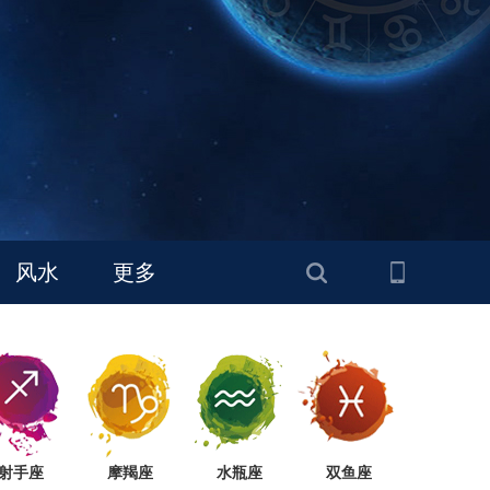
风水
更多
射手座
摩羯座
水瓶座
双鱼座