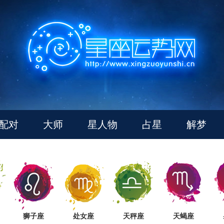
配对
大师
星人物
占星
解梦
狮子座
处女座
天秤座
天蝎座