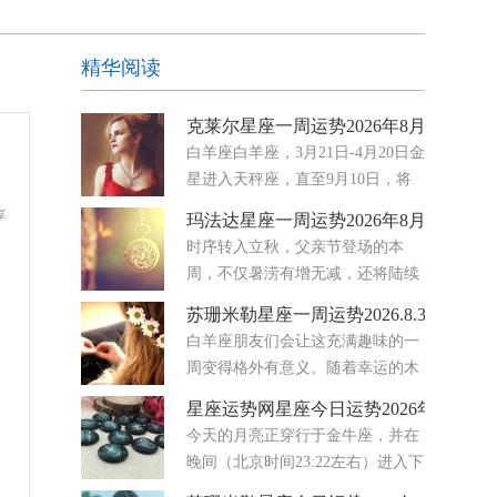
精华阅读
克莱尔星座一周运势2026年8月3日-9日
白羊座白羊座，3月21日-4月20日金
星进入天秤座，直至9月10日，将
你的注意力牢牢地放在伙伴关系、
享
玛法达星座一周运势2026年8月5日至11
协议和情感公平上。你开始注意到哪些地方的努力
时序转入立秋，父亲节登场的本
感觉是单向的，哪些地方真正存在着平衡。八月要
周，不仅暑涝有增无减，还将陆续
求你停止满足
迎来金星转进天秤座、水星转进狮
苏珊米勒星座一周运势2026.8.3-8.9
子座与火星转进巨蟹座三大星兆大氛围的集体转
白羊座朋友们会让这充满趣味的一
向，从国际到社会的集体潜意识将出现既妥协务
周变得格外有意义。随着幸运的木
实，又难免高调主观的矛盾循环
星穿行于你星盘中那个热爱欢乐、
星座运势网星座今日运势2026年8月5日
富有表现力的区域，你的爱情生活正熠熠生辉。无
今天的月亮正穿行于金牛座，并在
论你是单身还是正处于幸福的恋爱关系中，浪漫之
晚间（北京时间23:22左右）进入下
花都在绽放。未来几天，
弦月阶段。下弦月总是带来一