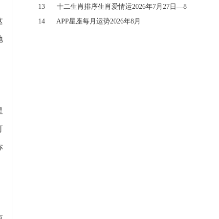
月2日
13
十二生肖排序生肖爱情运2026年7月27日—8
这
月2日
14
APP星座每月运势2026年8月
地
。
星
可
你
原