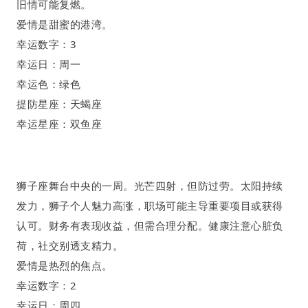
旧情可能复燃。
爱情是甜蜜的港湾
。
幸运数字：
3
幸运日：周一
幸运色：绿色
提防星座：天蝎座
幸运星座：双鱼座
狮子座
舞台中央的一周
。
光芒四射
，
但防过劳
。
太阳持续
发力，狮子个人魅力高涨，职场可能主导重要项目或获得
认可。财务有表现收益，但需合理分配。健康注意心脏负
荷，社交别透支精力。
爱情是热烈的焦点
。
幸运数字：
2
幸运日：周四