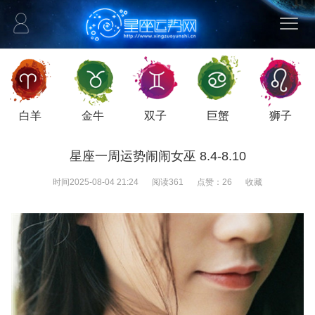
白羊
金牛
双子
巨蟹
狮子
星座一周运势闹闹女巫 8.4-8.10
时间
2025-08-04 21:24
阅读
361
点赞：
26
收藏