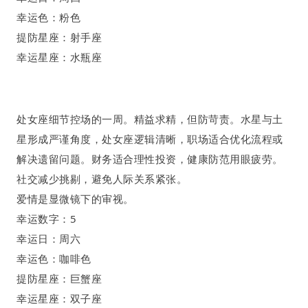
幸运色：粉色
提防星座：射手座
幸运星座：水瓶座
处女座
细节控场的一周
。
精益求精
，
但防苛责
。
水星与土
星形成严谨角度，处女座逻辑清晰，职场适合优化流程或
解决遗留问题。财务适合理性投资，健康防范用眼疲劳。
社交减少挑剔，避免人际关系紧张。
爱情是显微镜下的审视
。
幸运数字：
5
幸运日：周六
幸运色：咖啡色
提防星座：巨蟹座
幸运星座：双子座