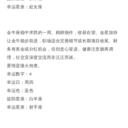
幸运星座：处女座
金牛座
稳中求胜的一周
。
精耕细作
，
收获在望
。
金星加持
让金牛稳步前进，职场适合完善细节或长期项目收尾。财
务有奖金或分红机会，但别贪心冒进。健康注意肠胃调
理，社交宜深度交流而非泛泛而谈。
爱情是慢火炖煮
。
幸运数字：
4
幸运日：周四
幸运色：蓝色
提防星座：白羊座
幸运星座：射手座