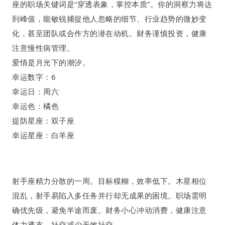
座的职场关键词是
“穿透表象，掌控本质”。你的洞察力将达
到峰值，能敏锐捕捉他人忽略的细节、行业趋势的微妙变
化，甚至团队或合作方的潜在动机。财务谨慎投资，健康
注意慢性病管理。
爱情是月光下的潮汐。
幸运数字：
6
幸运日：周六
幸运色：橘色
提防星座：双子座
幸运星座：白羊座
射手座
精力分散的一周
。
目标模糊
，
效率低下
。
木星相位
混乱
，射手易陷入多任务并行却无成果的困境。职场需明
确优先级，避免半途而废。财务小心冲动消费，健康注意
体力透支。社交减少无效社交。