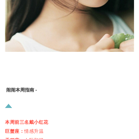
闹闹本周指南 -
本周
前三名戴小红花
巨蟹座：
情感升温