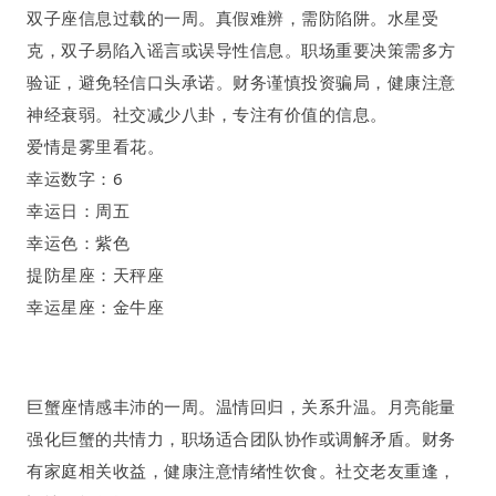
双子座
信息过载的一周
。
真假难辨
，
需防陷阱
。
水星受
克，双子易陷入谣言或误导性信息。职场重要决策需多方
验证，避免轻信口头承诺。财务谨慎投资骗局，健康注意
神经衰弱。社交减少八卦，专注有价值的信息。
爱情是雾里看花
。
幸运数字：
6
幸运日：周五
幸运色：紫色
提防星座：天秤座
幸运星座：金牛座
巨蟹座
情感丰沛的一周
。
温情回归
，
关系升温
。
月亮能量
强化巨蟹的共情力，职场适合团队协作或调解矛盾。财务
有家庭相关收益，健康注意情绪性饮食。社交老友重逢，