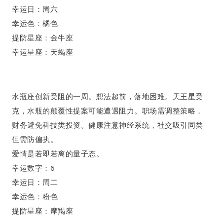
幸运日：周六
幸运色：橘色
提防星座：金牛座
幸运星座：天蝎座
水瓶座
创新受阻的一周
。
想法超前
，
落地困难
。
天王星受
克
，水瓶的颠覆性提案可能遭遇阻力。职场需调整策略，
财务避免科技类投资。健康注意神经系统，社交吸引同类
但需防偏执。
爱情是若即若离的
量子态
。
幸运数字：
6
幸运日：周二
幸运色：粉色
提防星座：摩羯座