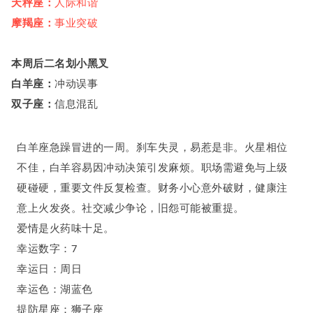
天秤座：
人际和谐
摩羯座：
事业突破
本周
后
二
名
划小黑叉
白羊座：
冲动误事
双子座：
信息混乱
白羊座
急躁冒进的一周
。
刹车失灵
，
易惹是非
。
火星相位
不佳，白羊容易因冲动决策引发麻烦。职场需避免与上级
硬碰硬，重要文件反复检查。财务小心意外破财，健康注
意上火发炎。社交减少争论，旧怨可能被重提。
爱情是火药味十足
。
幸运数字：
7
幸运日：周日
幸运色：湖蓝色
提防星座：狮子座