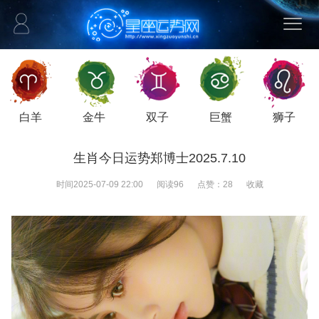
白羊
金牛
双子
巨蟹
狮子
生肖今日运势郑博士2025.7.10
时间
2025-07-09 22:00
阅读
96
点赞：
28
收藏