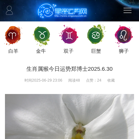
白羊
金牛
双子
巨蟹
狮子
生肖属猴今日运势郑博士2025.6.30
时间
2025-06-29 23:06
阅读
48
点赞：
24
收藏