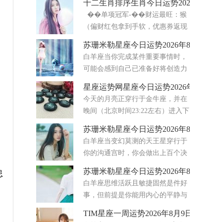
十二生肖排序生肖今日运势2026年8月5
感悟。第一次是8月12日发生在狮子座20度的新月
��单项冠军-��财运最旺：猴
日食，整体氛围十分利好。新月代表机遇，会打开
（偏财红包拿到手软，优惠券返现
从前难以触及的大门
轮番来）-❤️感情最顺：龙&马&兔
苏珊米勒星座今日运势2026年8月6日
（自信＋热情＋温柔，桃花三剑客）-��事业最
白羊座当你完成某件重要事情时，
佳：龙&虎（战
可能会感到自己已准备好将创造力
与自信相结合。只要你用心坚持到
星座运势网星座今日运势2026年8月5日
底，个人项目或浪漫时刻都会显得更加意义非凡。
今天的月亮正穿行于金牛座，并在
随着狮子座的太阳与白羊座的土星形成合相，你或
晚间（北京时间23:22左右）进入下
许能更自然地向他人展现
弦月阶段。下弦月总是带来一
苏珊米勒星座今日运势2026年8月5日
种“清理”的冲动——你想放下那些不再服务于你的
白羊座当变幻莫测的天王星穿行于
东西，无论是物质上的堆积，还是情感上的负
你的沟通宫时，你会做出上百个决
担。 而最令
定，随后又反复变卦。在这股天体
苏珊米勒星座今日运势2026年8月7日
忌
影响下，你的思绪如闪电般迅捷，学习能力显著提
白羊座思维活跃且敏捷固然是件好
升，思维敏捷度也随之增强。此外，离奇古怪的话
事，但前提是你能用内心的平静与
题会引起你的兴趣，而你
稳定来平衡这种状态。天王星正运
TIM星座一周运势2026年8月9日-15日
行在代表思想与细微感知第三宫。虽然这能让你的