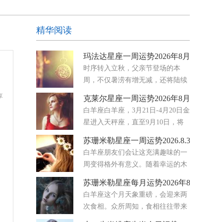
精华阅读
玛法达星座一周运势2026年8月5日至11
时序转入立秋，父亲节登场的本
周，不仅暑涝有增无减，还将陆续
迎来金星转进天秤座、水星转进狮
享
克莱尔星座一周运势2026年8月3日-9日
子座与火星转进巨蟹座三大星兆大氛围的集体转
白羊座白羊座，3月21日-4月20日金
向，从国际到社会的集体潜意识将出现既妥协务
星进入天秤座，直至9月10日，将
实，又难免高调主观的矛盾循环
你的注意力牢牢地放在伙伴关系、
苏珊米勒星座一周运势2026.8.3-8.9
协议和情感公平上。你开始注意到哪些地方的努力
白羊座朋友们会让这充满趣味的一
感觉是单向的，哪些地方真正存在着平衡。八月要
周变得格外有意义。随着幸运的木
求你停止满足
星穿行于你星盘中那个热爱欢乐、
苏珊米勒星座每月运势2026年8月
富有表现力的区域，你的爱情生活正熠熠生辉。无
白羊座这个月天象重磅，会迎来两
论你是单身还是正处于幸福的恋爱关系中，浪漫之
次食相。众所周知，食相往往带来
花都在绽放。未来几天，
迅速的转变，也常会让人获得全新