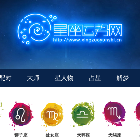
配对
大师
星人物
占星
解梦
狮子座
处女座
天秤座
天蝎座