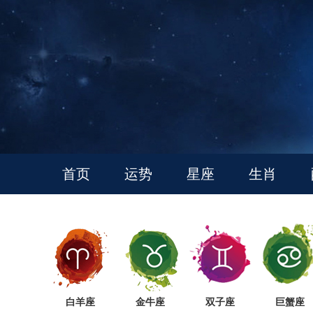
首页
运势
星座
生肖
白羊座
金牛座
双子座
巨蟹座