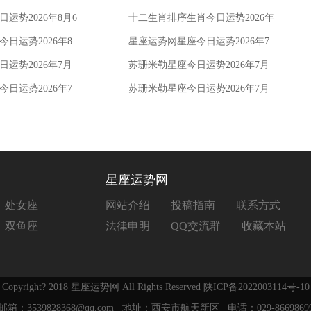
运势2026年8月6
十二生肖排序生肖今日运势2026年
8月5日
日运势2026年8
星座运势网星座今日运势2026年7
月28日
运势2026年7月
苏珊米勒星座今日运势2026年7月
24日
日运势2026年7
苏珊米勒星座今日运势2026年7月
22日
星座运势网
处女座
网站介绍
投稿指南
联系方式
双鱼座
法律申明
QQ交流群
收藏本站
Copyright? 2018 星座运势网 All Rights Reserved
陕ICP备2022003114号-10
邮箱：3539828368@qq.com 地址：西安市航天新区 电话：029-8669869