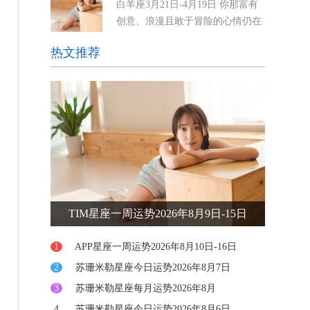
白羊座3月21日-4月19日 你那富有
思维更加敏锐，但也可能引发焦虑。你可能会感到
创意、浪漫且敢于冒险的心情仍在
被迫迅速做出决定，或者
继续，白羊座。（还会再持续两
热文推荐
周。）但周二会将你的一部分火力转移到家庭事务
上，比如食物、家人和安全感——直到9月27日。
在这
TIM星座一周运势2026年8月9日-15日
1
APP星座一周运势2026年8月10日-16日
2
苏珊米勒星座今日运势2026年8月7日
3
苏珊米勒星座每月运势2026年8月
4
苏珊米勒星座今日运势2026年8月6日