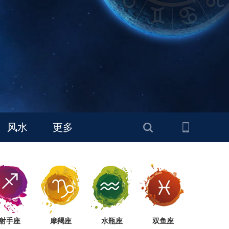
风水
更多
射手座
摩羯座
水瓶座
双鱼座