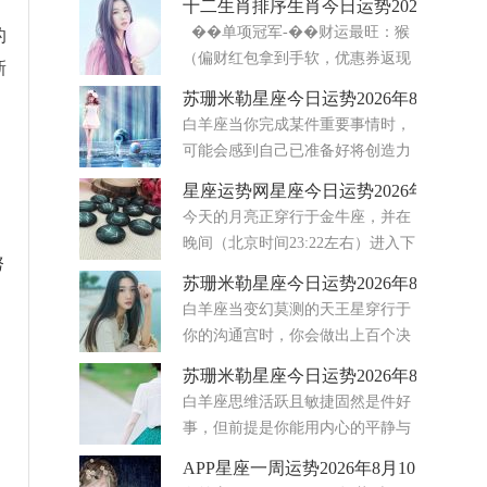
十二生肖排序生肖今日运势2026年8月5
感悟。第一次是8月12日发生在狮子座20度的新月
��单项冠军-��财运最旺：猴
的
日食，整体氛围十分利好。新月代表机遇，会打开
（偏财红包拿到手软，优惠券返现
新
从前难以触及的大门
轮番来）-❤️感情最顺：龙&马&兔
苏珊米勒星座今日运势2026年8月6日
（自信＋热情＋温柔，桃花三剑客）-��事业最
白羊座当你完成某件重要事情时，
佳：龙&虎（战
可能会感到自己已准备好将创造力
与自信相结合。只要你用心坚持到
星座运势网星座今日运势2026年8月5日
底，个人项目或浪漫时刻都会显得更加意义非凡。
今天的月亮正穿行于金牛座，并在
随着狮子座的太阳与白羊座的土星形成合相，你或
晚间（北京时间23:22左右）进入下
许能更自然地向他人展现
努
弦月阶段。下弦月总是带来一
苏珊米勒星座今日运势2026年8月5日
种“清理”的冲动——你想放下那些不再服务于你的
白羊座当变幻莫测的天王星穿行于
东西，无论是物质上的堆积，还是情感上的负
你的沟通宫时，你会做出上百个决
担。 而最令
定，随后又反复变卦。在这股天体
苏珊米勒星座今日运势2026年8月7日
影响下，你的思绪如闪电般迅捷，学习能力显著提
白羊座思维活跃且敏捷固然是件好
升，思维敏捷度也随之增强。此外，离奇古怪的话
事，但前提是你能用内心的平静与
题会引起你的兴趣，而你
稳定来平衡这种状态。天王星正运
APP星座一周运势2026年8月10日-16日
行在代表思想与细微感知第三宫。虽然这能让你的