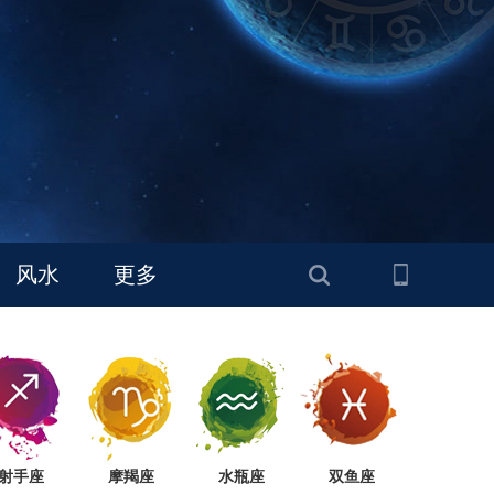
风水
更多
射手座
摩羯座
水瓶座
双鱼座