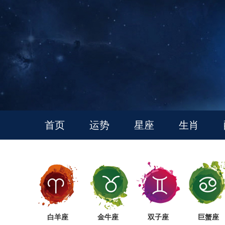
首页
运势
星座
生肖
白羊座
金牛座
双子座
巨蟹座