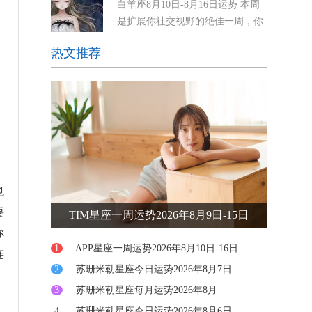
白羊座8月10日-8月16日运势 本周
思维更加敏锐，但也可能引发焦虑。你可能会感到
是扩展你社交视野的绝佳一周，你
被迫迅速做出决定，或者
应该会得到很多这样做的机会。周
热文推荐
一，在工作场合、与一个专业团体，或在你常去的
一个场所，将有机会结识新的、有趣的人。到了周
二，
也
要
TIM星座一周运势2026年8月9日-15日
你
1
APP星座一周运势2026年8月10日-16日
连
2
苏珊米勒星座今日运势2026年8月7日
。
3
苏珊米勒星座每月运势2026年8月
4
苏珊米勒星座今日运势2026年8月6日