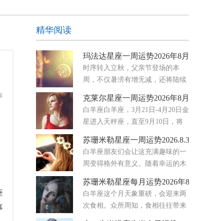
精华阅读
玛法达星座一周运势2026年8月5日至11
时序转入立秋，父亲节登场的本
周，不仅暑涝有增无减，还将陆续
迎来金星转进天秤座、水星转进狮
享
克莱尔星座一周运势2026年8月3日-9日
子座与火星转进巨蟹座三大星兆大氛围的集体转
白羊座白羊座，3月21日-4月20日金
向，从国际到社会的集体潜意识将出现既妥协务
星进入天秤座，直至9月10日，将
实，又难免高调主观的矛盾循环
你的注意力牢牢地放在伙伴关系、
苏珊米勒星座一周运势2026.8.3-8.9
协议和情感公平上。你开始注意到哪些地方的努力
白羊座朋友们会让这充满趣味的一
感觉是单向的，哪些地方真正存在着平衡。八月要
周变得格外有意义。随着幸运的木
求你停止满足
星穿行于你星盘中那个热爱欢乐、
苏珊米勒星座每月运势2026年8月
富有表现力的区域，你的爱情生活正熠熠生辉。无
座
白羊座这个月天象重磅，会迎来两
论你是单身还是正处于幸福的恋爱关系中，浪漫之
次食相。众所周知，食相往往带来
事
花都在绽放。未来几天，
迅速的转变，也常会让人获得全新