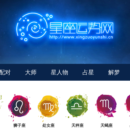
配对
大师
星人物
占星
解梦
狮子座
处女座
天秤座
天蝎座