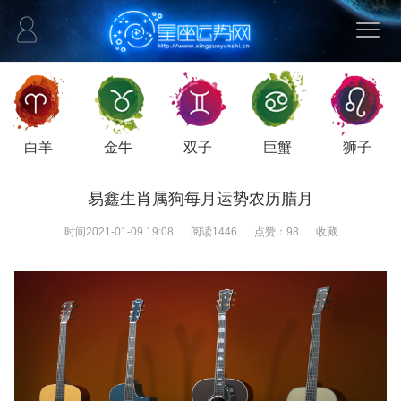
白羊
金牛
双子
巨蟹
狮子
易鑫生肖属狗每月运势农历腊月
时间
2021-01-09 19:08
阅读
1446
点赞：
98
收藏