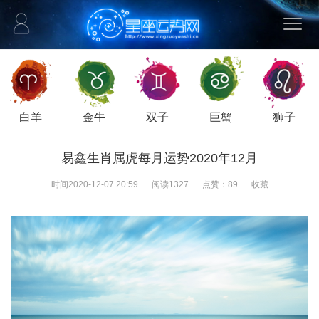
白羊
金牛
双子
巨蟹
狮子
易鑫生肖属虎每月运势2020年12月
时间
2020-12-07 20:59
阅读
1327
点赞：
89
收藏